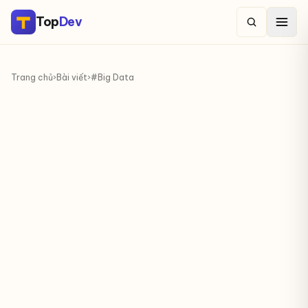
Top
Dev
Trang chủ
›
Bài viết
›
#Big Data