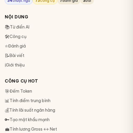
34
thuật ngữ
73
công cụ
7
đánh giá
3
bài
NỘI DUNG
📚
Từ điển AI
🛠
Công cụ
⭐
Đánh giá
📝
Bài viết
ℹ️
Giới thiệu
CÔNG CỤ HOT
🎯
Đếm Token
📊
Tính điểm trung bình
💰
Tính lãi suất ngân hàng
🔑
Tạo mật khẩu mạnh
💼
Tính lương Gross ↔ Net