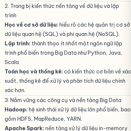
2. Trang bị kiến thức nền tảng về dữ liệu và lập
trình
#
Học về cơ sở dữ liệu:
hiểu rõ các hệ quản trị cơ sở
dữ liệu quan hệ (SQL) và phi quan hệ (NoSQL).
Lập trình:
thành thạo ít nhất một ngôn ngữ lập
trình phổ biến trong Big Data như Python, Java,
Scala.
Toán học và thống kê:
có kiến thức cơ bản về xá
suất, thống kê để xử lý và phân tích dữ liệu chính
xác hơn.
3. Nắm vững các công cụ và nền tảng Big Data
#
Hadoop:
hệ sinh thái xử lý dữ liệu lớn phổ biến, bao
gồm HDFS, MapReduce, YARN.
Apache Spark:
nền tảng xử lý dữ liệu in-memory