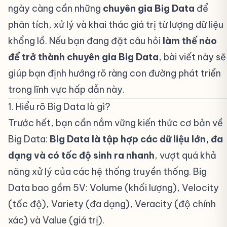
ngày càng cần những
chuyên gia Big Data
để
phân tích, xử lý và khai thác giá trị từ lượng dữ liệu
khổng lồ. Nếu bạn đang đặt câu hỏi
làm thế nào
để trở thành chuyên gia Big Data
, bài viết này sẽ
giúp bạn định hướng rõ ràng con đường phát triển
trong lĩnh vực hấp dẫn này.
1. Hiểu rõ Big Data là gì?
#
Trước hết, bạn cần nắm vững kiến thức cơ bản về
Big Data:
Big Data là tập hợp các dữ liệu lớn, đa
dạng và có tốc độ sinh ra nhanh
, vượt quá khả
năng xử lý của các hệ thống truyền thống. Big
Data bao gồm 5V: Volume (khối lượng), Velocity
(tốc độ), Variety (đa dạng), Veracity (độ chính
xác) và Value (giá trị).