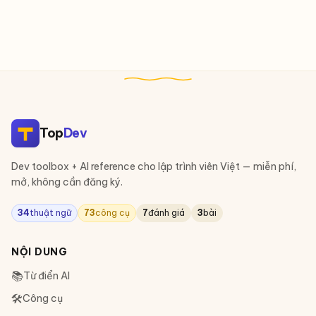
Top
Dev
Dev toolbox + AI reference cho lập trình viên Việt — miễn phí,
mở, không cần đăng ký.
34
thuật ngữ
73
công cụ
7
đánh giá
3
bài
NỘI DUNG
📚
Từ điển AI
🛠
Công cụ