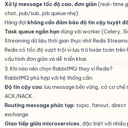
Xử lý message tốc độ cao, đơn giản
(real-time 
chat, pub/sub, job queue nhẹ).
Hàng đợi
không cần đảm bảo độ tin cậy tuyệt đố
Task queue ngắn hạn
dùng với worker (Celery, Sid
Streaming dữ liệu thời gian thực nhờ Redis Streams
Redis có tốc độ vượt trội vì lưu trữ hoàn toàn trên
cấu hình đơn giản và dễ triển khai.
3. Khi nào nên chọn RabbitMQ thay vì Redis?
#
RabbitMQ phù hợp với hệ thống cần:
Độ tin cậy cao
: lưu message bền vững, có cơ chế 
ACK/NACK.
Routing message phức tạp
: topic, fanout, direct
exchange.
Giao tiếp giữa microservices
, đặc biệt với nhiều