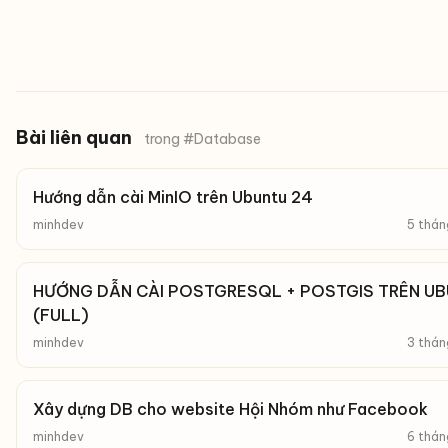
Bài liên quan
trong #Database
Hướng dẫn cài MinIO trên Ubuntu 24
minhdev
5 thán
HƯỚNG DẪN CÀI POSTGRESQL + POSTGIS TRÊN U
(FULL)
minhdev
3 thán
Xây dựng DB cho website Hội Nhóm như Facebook
minhdev
6 thán