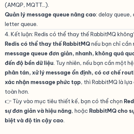
(AMQP, MQTT...).
Quản lý message queue nâng cao
: delay queue,
letter queue.
4. Kết luận: Redis có thể thay thế RabbitMQ không
Redis có thể thay thế RabbitMQ
nếu bạn chỉ cần
message queue đơn giản, nhanh, không quá qu
đến độ bền dữ liệu
. Tuy nhiên, nếu bạn cần một h
phân tán, xử lý message ổn định, có cơ chế rout
xác nhận message phức tạp
, thì RabbitMQ là lựa
toàn hơn.
👉 Tùy vào mục tiêu thiết kế, bạn có thể chọn
Red
sự đơn giản và hiệu năng
, hoặc
RabbitMQ cho s
biệt và độ tin cậy cao
.