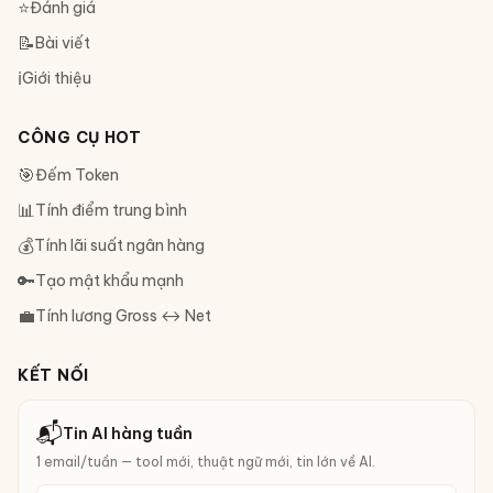
⭐
Đánh giá
📝
Bài viết
ℹ️
Giới thiệu
CÔNG CỤ HOT
🎯
Đếm Token
📊
Tính điểm trung bình
💰
Tính lãi suất ngân hàng
🔑
Tạo mật khẩu mạnh
💼
Tính lương Gross ↔ Net
KẾT NỐI
📬
Tin AI hàng tuần
1 email/tuần — tool mới, thuật ngữ mới, tin lớn về AI.