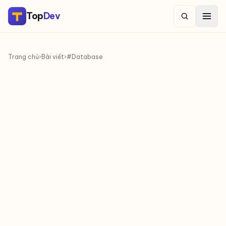
Top
Dev
Trang chủ
›
Bài viết
›
#Database