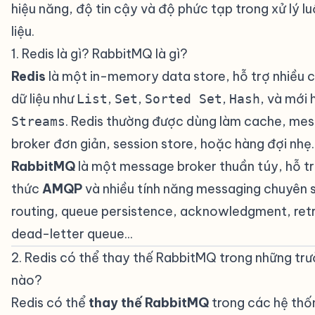
hiệu năng, độ tin cậy và độ phức tạp trong xử lý l
liệu.
1. Redis là gì? RabbitMQ là gì?
#
Redis
là một in-memory data store, hỗ trợ nhiều 
dữ liệu như
,
,
,
, và mới 
List
Set
Sorted Set
Hash
. Redis thường được dùng làm cache, me
Streams
broker đơn giản, session store, hoặc hàng đợi nhẹ.
RabbitMQ
là một message broker thuần túy, hỗ tr
thức
AMQP
và nhiều tính năng messaging chuyên s
routing, queue persistence, acknowledgment, ret
dead-letter queue...
2. Redis có thể thay thế RabbitMQ trong những tr
nào?
#
Redis có thể
thay thế RabbitMQ
trong các hệ thố