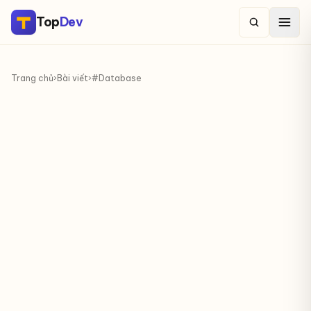
Top
Dev
Trang chủ
›
Bài viết
›
#Database