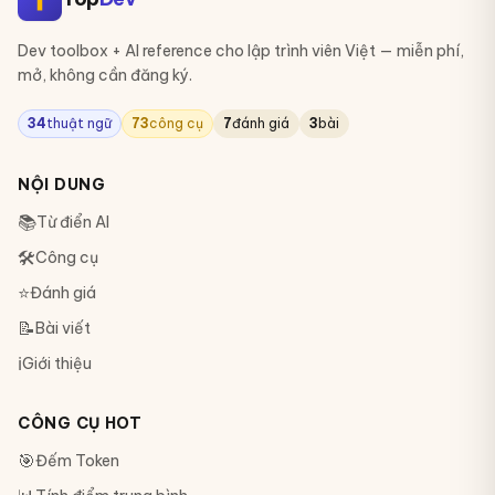
Dev toolbox + AI reference cho lập trình viên Việt — miễn phí,
mở, không cần đăng ký.
34
thuật ngữ
73
công cụ
7
đánh giá
3
bài
NỘI DUNG
📚
Từ điển AI
🛠
Công cụ
⭐
Đánh giá
📝
Bài viết
ℹ️
Giới thiệu
CÔNG CỤ HOT
🎯
Đếm Token