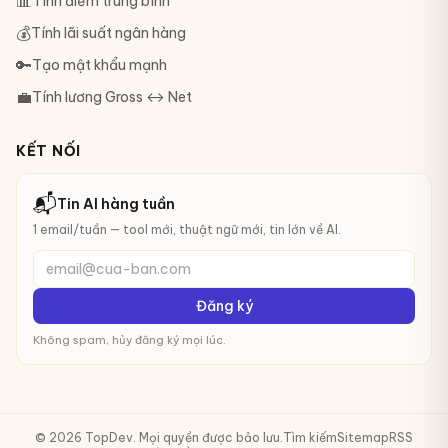
📊
Tính điểm trung bình
💰
Tính lãi suất ngân hàng
🔑
Tạo mật khẩu mạnh
💼
Tính lương Gross ↔ Net
KẾT NỐI
📬
Tin AI hàng tuần
1 email/tuần — tool mới, thuật ngữ mới, tin lớn về AI.
email@cua-ban.com
Đăng ký
Không spam, hủy đăng ký mọi lúc.
© 2026 TopDev. Mọi quyền được bảo lưu.
Tìm kiếm
Sitemap
RSS