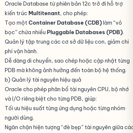
Oracle Database từ phiên bản 12c trở đi hỗ trợ
kiến trúc
Multitenant
, cho phép:
Tạo một
Container Database (CDB)
làm “vỏ
bọc” chứa nhiều
Pluggable Databases (PDB)
.
Quản lý tập trung các cơ sở dữ liệu con, giảm chi
phí vận hành.
Dễ dàng di chuyển, sao chép hoặc cập nhật từng
PDB mà không ảnh hưởng đến toàn bộ hệ thống.
b) Quản lý tài nguyên hiệu quả
#
Oracle cho phép phân bổ tài nguyên CPU, bộ nhớ
và I/O riêng biệt cho từng PDB, giúp:
Tối ưu hiệu suất từng ứng dụng hoặc từng nhóm
người dùng.
Ngăn chặn hiện tượng “đè bẹp” tài nguyên giữa cá