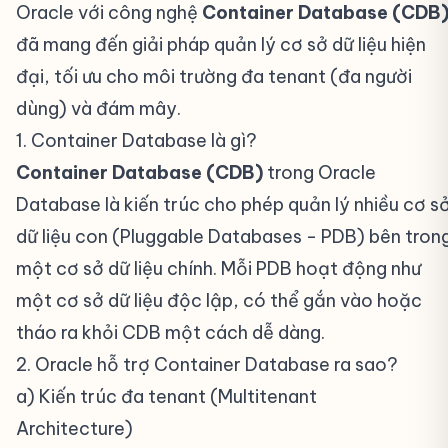
Oracle với công nghệ
Container Database (CDB
đã mang đến giải pháp quản lý cơ sở dữ liệu hiện
đại, tối ưu cho môi trường đa tenant (đa người
dùng) và đám mây.
1. Container Database là gì?
#
Container Database (CDB)
trong Oracle
Database là kiến trúc cho phép quản lý nhiều cơ s
dữ liệu con (Pluggable Databases - PDB) bên tron
một cơ sở dữ liệu chính. Mỗi PDB hoạt động như
một cơ sở dữ liệu độc lập, có thể gắn vào hoặc
tháo ra khỏi CDB một cách dễ dàng.
2. Oracle hỗ trợ Container Database ra sao?
#
a) Kiến trúc đa tenant (Multitenant
Architecture)
#