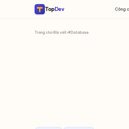
Top
Dev
Công 
Trang chủ
›
Bài viết
›
#Database