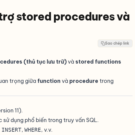
trợ stored procedures và
Sao chép link
cedures (thủ tục lưu trữ)
và
stored functions
uan trọng giữa
function
và
procedure
trong
#
sion 11).
#
c sử dụng phổ biến trong truy vấn SQL.
#
,
,
, v.v.
#
INSERT
WHERE