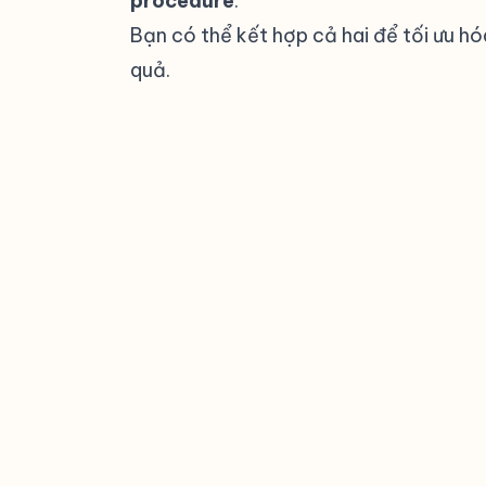
procedure
.
Bạn có thể kết hợp cả hai để tối ưu h
quả.