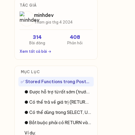
TÁC GIẢ
minhdev
Tham gia thg 4 2024
314
408
Bài đăng
Phản hồi
Xem tất cả bài →
MỤC LỤC
✅ Stored Functions trong PostgreSQL
● Được hỗ trợ từ rất sớm (trước cả version 11).
● Có thể trả về giá trị (RETURN), được sử dụng phổ biến trong truy vấn SQL.
● Có thể dùng trong SELECT, UPDATE, INSERT, WHERE, v.v.
● Bắt buộc phải có RETURN và thường được dùng để tính toán, kiểm tra logic, hoặc lấy dữ liệu.
Ví dụ: