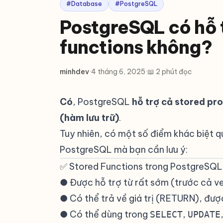
#Database
#PostgreSQL
PostgreSQL có hỗ 
functions không?
minhdev
·
4 tháng 6, 2025
·
📖 2 phút đọc
Có
, PostgreSQL
hỗ trợ cả stored pro
(hàm lưu trữ)
.
Tuy nhiên, có một số điểm khác biệt q
PostgreSQL mà bạn cần lưu ý:
✅ Stored Functions trong PostgreSQL
● Được hỗ trợ từ rất sớm (trước cả ver
● Có thể trả về giá trị (RETURN), đượ
● Có thể dùng trong
,
SELECT
UPDATE