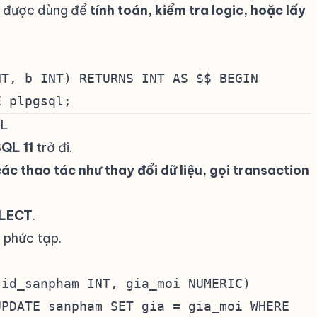
 được dùng để
tính toán, kiểm tra logic, hoặc lấy
NT, b INT) RETURNS INT AS $$ BEGIN
E plpgsql;
QL
#
QL 11
trở đi.
#
ác thao tác như thay đổi dữ liệu, gọi transaction
ELECT
.
#
 phức tạp.
#
(id_sanpham INT, gia_moi NUMERIC)
UPDATE sanpham SET gia = gia_moi WHERE