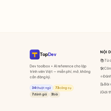
NỘI 
Top
Dev
📚
Từ đ
Dev toolbox + AI reference cho lập
🛠
Côn
trình viên Việt — miễn phí, mở, không
⭐
Đánh
cần đăng ký.
📝
Bài 
34
thuật ngữ
73
công cụ
ℹ️
Giới t
7
đánh giá
3
bài