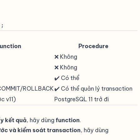
);
unction
Procedure
❌ Không
❌ Không
✔️ Có thể
i COMMIT/ROLLBACK
✔️ Có thể quản lý transaction
c v11)
PostgreSQL 11 trở đi
ấy kết quả
, hãy dùng
function
.
bước và kiểm soát transaction
, hãy dùng