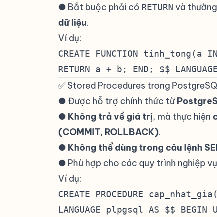
● Bắt buộc phải có
và thường
RETURN
dữ liệu
.
#
Ví dụ:
#
CREATE FUNCTION tinh_tong(a I
RETURN a + b; END; $$ LANGUAG
✅ Stored Procedures trong PostgreS
● Được hỗ trợ chính thức từ
PostgreS
●
Không trả về giá trị
, mà thực hiện
c
(COMMIT, ROLLBACK)
.
#
●
Không thể dùng trong câu lệnh S
● Phù hợp cho các quy trình nghiệp vụ
Ví dụ:
#
CREATE PROCEDURE cap_nhat_gia
LANGUAGE plpgsql AS $$ BEGIN 