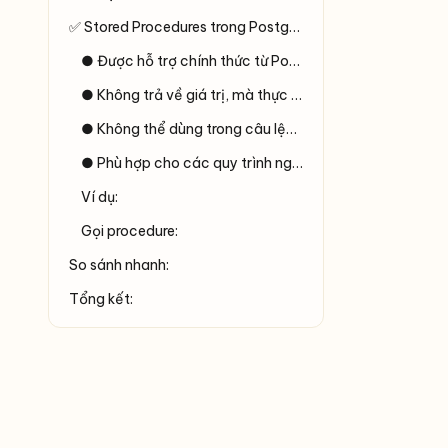
✅ Stored Procedures trong PostgreSQL
● Được hỗ trợ chính thức từ PostgreSQL 11 trở đi.
● Không trả về giá trị, mà thực hiện các thao tác như thay đổi dữ liệu, gọi transaction (COMMIT, ROLLBACK).
● Không thể dùng trong câu lệnh SELECT.
● Phù hợp cho các quy trình nghiệp vụ phức tạp.
Ví dụ:
Gọi procedure:
So sánh nhanh:
Tổng kết: