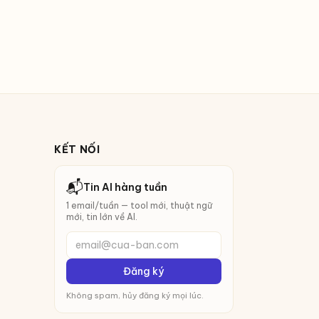
KẾT NỐI
📬
Tin AI hàng tuần
1 email/tuần — tool mới, thuật ngữ
mới, tin lớn về AI.
email@cua-ban.com
Đăng ký
Không spam, hủy đăng ký mọi lúc.