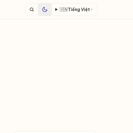
🇻🇳
Tiếng Việt