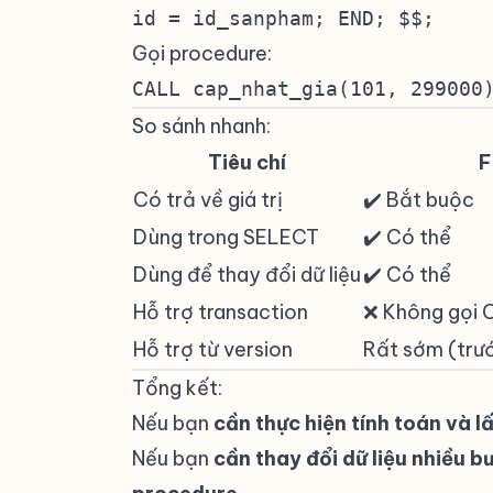
id = id_sanpham; END; $$;
Gọi procedure:
#
CALL cap_nhat_gia(101, 299000
So sánh nhanh:
#
Tiêu chí
F
Có trả về giá trị
✔️ Bắt buộc
Dùng trong SELECT
✔️ Có thể
Dùng để thay đổi dữ liệu
✔️ Có thể
Hỗ trợ transaction
❌ Không gọ
Hỗ trợ từ version
Rất sớm (trướ
Tổng kết:
#
Nếu bạn
cần thực hiện tính toán và l
Nếu bạn
cần thay đổi dữ liệu nhiều 