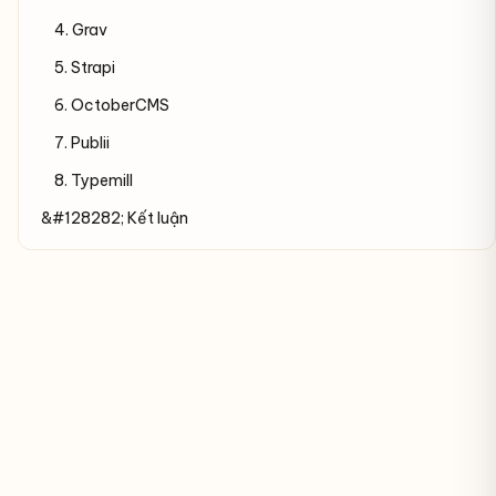
4. Grav
5. Strapi
6. OctoberCMS
7. Publii
8. Typemill
&#128282; Kết luận