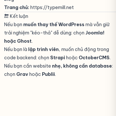
Trang chủ:
https://typemill.net
🔚 Kết luận
#
Nếu bạn
muốn thay thế WordPress
mà vẫn giữ
trải nghiệm "kéo-thả" dễ dùng: chọn
Joomla!
hoặc Ghost
.
Nếu bạn là
lập trình viên
, muốn chủ động trong
code backend: chọn
Strapi
hoặc
OctoberCMS
.
Nếu bạn cần website
nhẹ, không cần database
:
chọn
Grav
hoặc
Publii
.