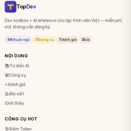
Top
Dev
Dev toolbox + AI reference cho lập trình viên Việt — miễn phí,
mở, không cần đăng ký.
34
thuật ngữ
73
công cụ
7
đánh giá
3
bài
NỘI DUNG
📚
Từ điển AI
🛠
Công cụ
⭐
Đánh giá
📝
Bài viết
ℹ️
Giới thiệu
CÔNG CỤ HOT
🎯
Đếm Token