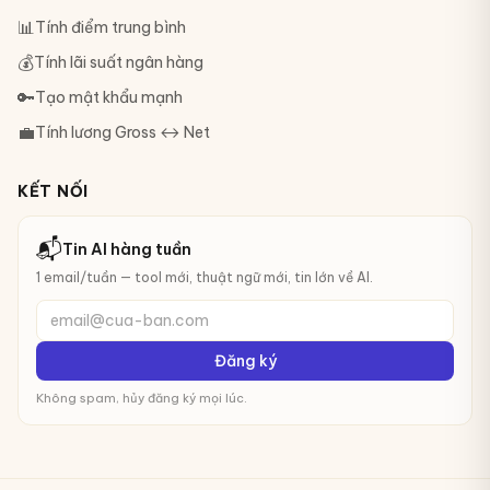
📊
Tính điểm trung bình
💰
Tính lãi suất ngân hàng
🔑
Tạo mật khẩu mạnh
💼
Tính lương Gross ↔ Net
KẾT NỐI
📬
Tin AI hàng tuần
1 email/tuần — tool mới, thuật ngữ mới, tin lớn về AI.
email@cua-ban.com
Đăng ký
Không spam, hủy đăng ký mọi lúc.