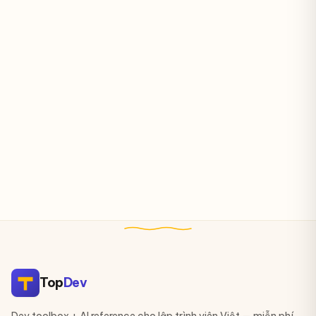
Top
Dev