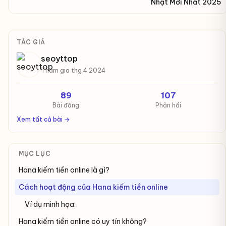
Nhật Mới Nhất 2025
TÁC GIẢ
seoyttop
Tham gia thg 4 2024
89
107
Bài đăng
Phản hồi
Xem tất cả bài →
MỤC LỤC
Hana kiếm tiền online là gì?
Cách hoạt động của Hana kiếm tiền online
Ví dụ minh họa:
Hana kiếm tiền online có uy tín không?