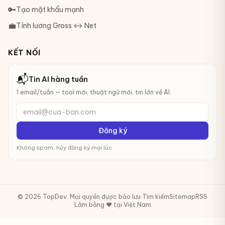
🔑
Tạo mật khẩu mạnh
💼
Tính lương Gross ↔ Net
KẾT NỐI
📬
Tin AI hàng tuần
1 email/tuần — tool mới, thuật ngữ mới, tin lớn về AI.
email@cua-ban.com
Đăng ký
Không spam, hủy đăng ký mọi lúc.
© 2026 TopDev. Mọi quyền được bảo lưu.
Tìm kiếm
Sitemap
RSS
Làm bằng ❤️ tại Việt Nam