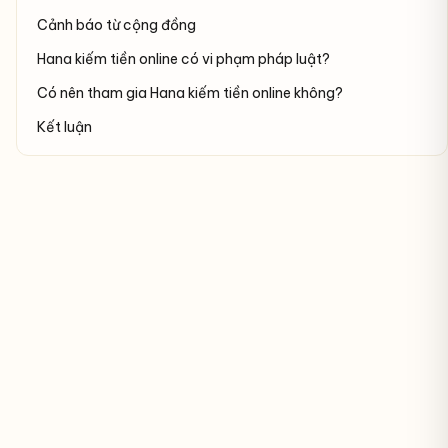
Cảnh báo từ cộng đồng
Hana kiếm tiền online có vi phạm pháp luật?
Có nên tham gia Hana kiếm tiền online không?
Kết luận