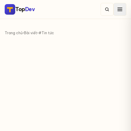
Top
Dev
Trang chủ
›
Bài viết
›
#Tin tức