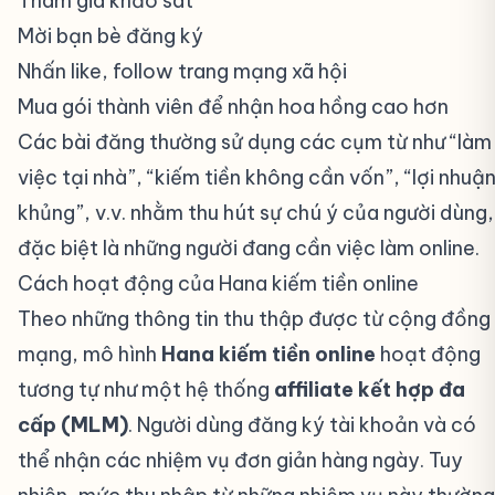
Tham gia khảo sát
Mời bạn bè đăng ký
Nhấn like, follow trang mạng xã hội
Mua gói thành viên để nhận hoa hồng cao hơn
Các bài đăng thường sử dụng các cụm từ như “làm
việc tại nhà”, “kiếm tiền không cần vốn”, “lợi nhuậ
khủng”, v.v. nhằm thu hút sự chú ý của người dùng,
đặc biệt là những người đang cần việc làm online.
Cách hoạt động của Hana kiếm tiền online
#
Theo những thông tin thu thập được từ cộng đồng
mạng, mô hình
Hana kiếm tiền online
hoạt động
tương tự như một hệ thống
affiliate kết hợp đa
cấp (MLM)
. Người dùng đăng ký tài khoản và có
thể nhận các nhiệm vụ đơn giản hàng ngày. Tuy