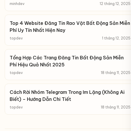
minhdev
12 tháng 12, 2025
Top 4 Website Đăng Tin Rao Vặt Bất Động Sản Miễn
Phí Uy Tín Nhất Hiện Nay
topdev
1 tháng 12, 2025
Tổng Hợp Các Trang Đăng Tin Bất Động Sản Miễn
Phí Hiệu Quả Nhất 2025
topdev
18 tháng 11, 2025
Cách Rời Nhóm Telegram Trong Im Lặng (Không Ai
Biết) – Hướng Dẫn Chi Tiết
topdev
18 tháng 11, 2025