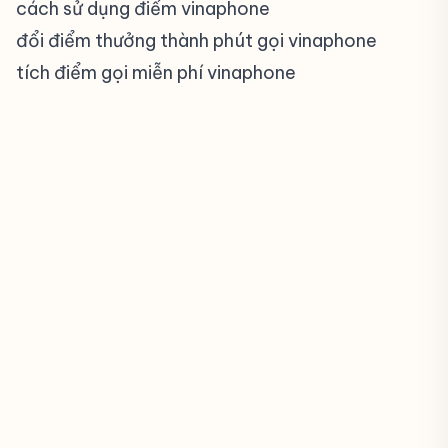
cách sử dụng điểm vinaphone
đổi điểm thưởng thành phút gọi vinaphone
tích điểm gọi miễn phí vinaphone