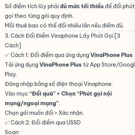
Số điểm tích lũy phải
đủ mức tối thiểu
để đổi phút
gọi theo từng gói quy định.
Mỗi thuê bao có thể đổi nhiều lần nếu điểm đủ.
3. Cách Đổi Điểm Vinaphone Lấy Phút Gọi [3
Cách]
#
✅ Cách 1: Đổi điểm qua ứng dụng
VinaPhone Plus
Tải ứng dụng
VinaPhone Plus
từ App Store/Goog
Play.
Đăng nhập bằng số điện thoại Vinaphone.
Vào mục
“Đổi quà” > Chọn “Phút gọi nội
mạng/ngoại mạng”
.
Chọn gói muốn đổi > Xác nhận.
✅ Cách 2: Đổi điểm qua USSD
#
Soạn: