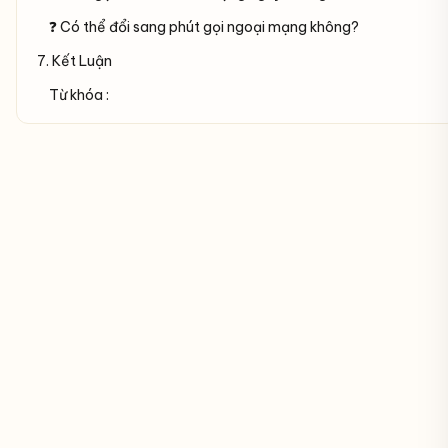
❓ Có thể đổi sang phút gọi ngoại mạng không?
7. Kết Luận
Từ khóa :