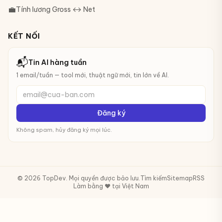
💼
Tính lương Gross ↔ Net
KẾT NỐI
📬
Tin AI hàng tuần
1 email/tuần — tool mới, thuật ngữ mới, tin lớn về AI.
email@cua-ban.com
Đăng ký
Không spam, hủy đăng ký mọi lúc.
© 2026 TopDev. Mọi quyền được bảo lưu.
Tìm kiếm
Sitemap
RSS
Làm bằng ❤️ tại Việt Nam