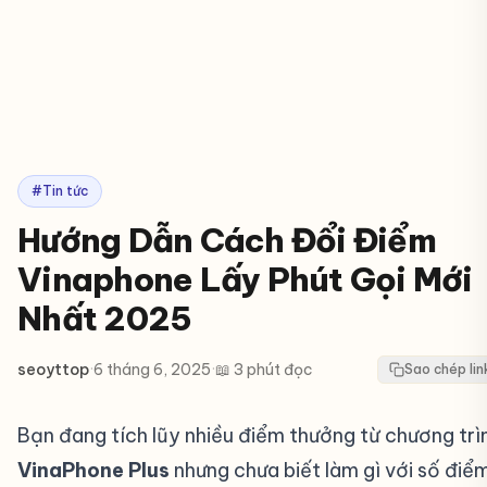
#Tin tức
Hướng Dẫn Cách Đổi Điểm
Vinaphone Lấy Phút Gọi Mới
Nhất 2025
seoyttop
·
6 tháng 6, 2025
·
📖 3 phút đọc
Sao chép lin
Bạn đang tích lũy nhiều điểm thưởng từ chương trì
VinaPhone Plus
nhưng chưa biết làm gì với số điể