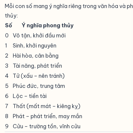
Mỗi con số mang ý nghĩa riêng trong văn hóa và p
thủy:
Số
Ý nghĩa phong thủy
0
Vô tận, khởi đầu mới
1
Sinh, khởi nguyên
2
Hài hòa, cân bằng
3
Tài năng, phát triển
4
Tử (xấu – nên tránh)
5
Phúc đức, trung tâm
6
Lộc – tiền tài
7
Thất (mất mát – kiêng kỵ)
8
Phát – phát triển, may mắn
9
Cửu – trường tồn, vĩnh cửu