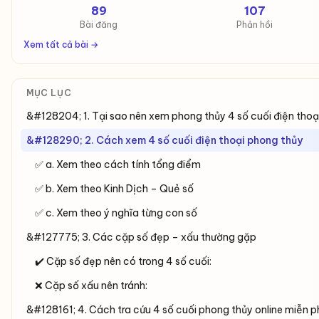
89
107
Bài đăng
Phản hồi
Xem tất cả bài →
MỤC LỤC
&#128204; 1. Tại sao nên xem phong thủy 4 số cuối điện thoạ
&#128290; 2. Cách xem 4 số cuối điện thoại phong thủy
✅ a. Xem theo cách tính tổng điểm
✅ b. Xem theo Kinh Dịch – Quẻ số
✅ c. Xem theo ý nghĩa từng con số
&#127775; 3. Các cặp số đẹp – xấu thường gặp
✔️ Cặp số đẹp nên có trong 4 số cuối:
❌ Cặp số xấu nên tránh:
&#128161; 4. Cách tra cứu 4 số cuối phong thủy online miễn p