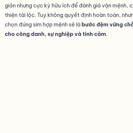
giản nhưng cực kỳ hữu ích để đánh giá vận mệnh, c
thiện tài lộc. Tuy không quyết định hoàn toàn, như
chọn đúng sim hợp mệnh sẽ là
bước đệm vững ch
cho công danh, sự nghiệp và tình cảm
.