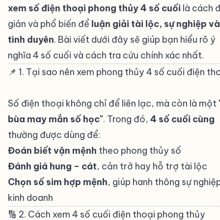
xem số điện thoại phong thủy 4 số cuối
là cách 
giản và phổ biến để
luận giải tài lộc, sự nghiệp và
tình duyên
. Bài viết dưới đây sẽ giúp bạn hiểu rõ ý
nghĩa 4 số cuối và cách tra cứu chính xác nhất.
📌 1. Tại sao nên xem phong thủy 4 số cuối điện th
#
Số điện thoại không chỉ để liên lạc, mà còn là một
bùa may mắn số học"
. Trong đó,
4 số cuối cùng
thường được dùng để:
Đoán biết vận mệnh
theo phong thủy số
Đánh giá hung – cát
, cản trở hay hỗ trợ tài lộc
Chọn số sim hợp mệnh
, giúp hanh thông sự nghiệ
kinh doanh
🔢 2. Cách xem 4 số cuối điện thoại phong thủy
#