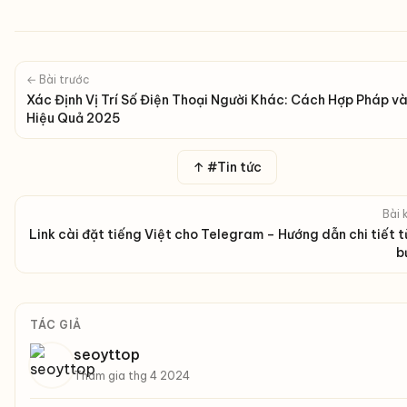
← Bài trước
Xác Định Vị Trí Số Điện Thoại Người Khác: Cách Hợp Pháp v
Hiệu Quả 2025
↑ #Tin tức
Bài 
Link cài đặt tiếng Việt cho Telegram – Hướng dẫn chi tiết 
b
TÁC GIẢ
seoyttop
Tham gia thg 4 2024