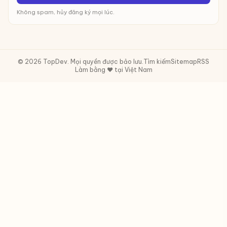
Không spam, hủy đăng ký mọi lúc.
© 2026 TopDev. Mọi quyền được bảo lưu.
Tìm kiếm
Sitemap
RSS
Làm bằng ❤️ tại Việt Nam