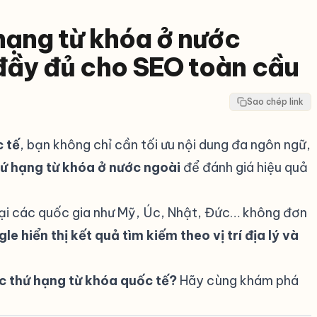
hạng từ khóa ở nước
đầy đủ cho SEO toàn cầu
Sao chép link
 tế
, bạn không chỉ cần tối ưu nội dung đa ngôn ngữ,
hứ hạng từ khóa ở nước ngoài
để đánh giá hiệu quả
a tại các quốc gia như Mỹ, Úc, Nhật, Đức… không đơn
le hiển thị kết quả tìm kiếm theo vị trí địa lý và
ác thứ hạng từ khóa quốc tế?
Hãy cùng khám phá