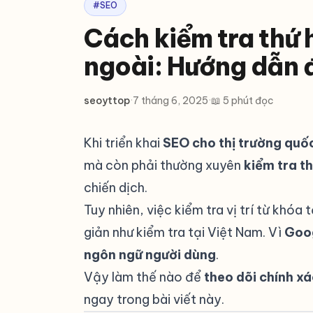
#SEO
Cách kiểm tra thứ 
ngoài: Hướng dẫn 
seoyttop
·
7 tháng 6, 2025
·
📖 5 phút đọc
Khi triển khai
SEO cho thị trường quốc
mà còn phải thường xuyên
kiểm tra t
chiến dịch.
Tuy nhiên, việc kiểm tra vị trí từ khó
giản như kiểm tra tại Việt Nam. Vì
Goog
ngôn ngữ người dùng
.
Vậy làm thế nào để
theo dõi chính x
ngay trong bài viết này.