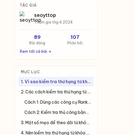
TÁC GIẢ
seoyttop
Tham gia thg 4 2024
89
107
Bài đăng
Phản hồi
Xem tất cả bài →
MỤC LỤC
1. Vì sao kiểm tra thứ hạng từ khóa theo quốc gia lại quan trọng?
2. Các cách kiểm tra thứ hạng từ khóa ở nước ngoài
Cách 1: Dùng các công cụ Rank Tracking có hỗ trợ địa phương hóa
Cách 2: Kiểm tra thủ công bằng Google Search địa phương
3. Một số mẹo để theo dõi từ khóa đa ngôn ngữ hiệu quả
4. Nên kiểm tra thứ hạng từ khóa ở nước ngoài bao lâu một lần?