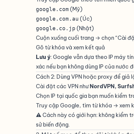
(Mỹ)
google.com
(Úc)
google.com.au
(Nhật)
google.co.jp
Cuộn xuống cuối trang → chọn “Cài đặ
Gõ từ khóa và xem kết quả
Lưu ý
: Google vẫn dựa theo IP máy tín
xác nếu bạn không dùng IP của nước đ
Cách 2: Dùng VPN hoặc proxy để giả l
Cài đặt các VPN như
NordVPN, Surfs
Chọn IP tại quốc gia bạn muốn kiểm tr
Truy cập Google, tìm từ khóa → xem 
⚠️ Cách này có giới hạn: không kiểm t
sử biến động.