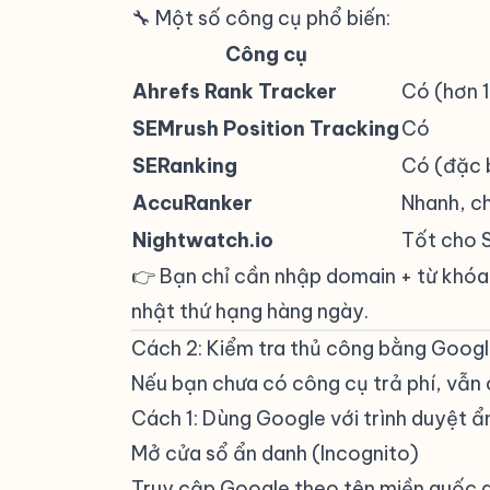
🔧 Một số công cụ phổ biến:
Công cụ
Ahrefs Rank Tracker
Có (hơn 1
SEMrush Position Tracking
Có
SERanking
Có (đặc b
AccuRanker
Nhanh, ch
Nightwatch.io
Tốt cho 
👉 Bạn chỉ cần nhập domain + từ khóa
nhật thứ hạng hàng ngày.
Cách 2: Kiểm tra thủ công bằng Goog
Nếu bạn chưa có công cụ trả phí, vẫn 
Cách 1: Dùng Google với trình duyệt ẩ
Mở cửa sổ ẩn danh (Incognito)
Truy cập Google theo tên miền quốc gi