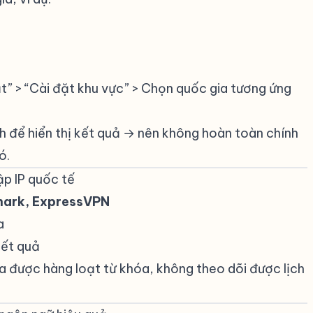
t” > “Cài đặt khu vực” > Chọn quốc gia tương ứng
h để hiển thị kết quả → nên không hoàn toàn chính
ó.
ập IP quốc tế
hark, ExpressVPN
a
kết quả
ra được hàng loạt từ khóa, không theo dõi được lịch