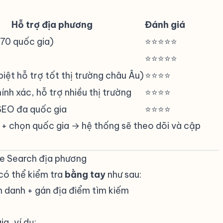
Hỗ trợ địa phương
Đánh giá
70 quốc gia)
⭐⭐⭐⭐⭐
⭐⭐⭐⭐⭐
iệt hỗ trợ tốt thị trường châu Âu)
⭐⭐⭐⭐
ính xác, hỗ trợ nhiều thị trường
⭐⭐⭐⭐
SEO đa quốc gia
⭐⭐⭐⭐
 + chọn quốc gia → hệ thống sẽ theo dõi và cập
le Search địa phương
#
có thể kiểm tra
bằng tay
như sau:
n danh + gán địa điểm tìm kiếm
a, ví dụ: