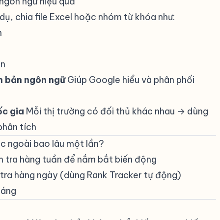
 ngôn ngữ hiệu quả
#
í dụ, chia file Excel hoặc nhóm từ khóa như:
m
ản
n bản ngôn ngữ
Giúp Google hiểu và phân phối
ốc gia
Mỗi thị trường có đối thủ khác nhau → dùng
phân tích
ớc ngoài bao lâu một lần?
#
ểm tra hàng tuần để nắm bắt biến động
 tra hàng ngày (dùng Rank Tracker tự động)
háng