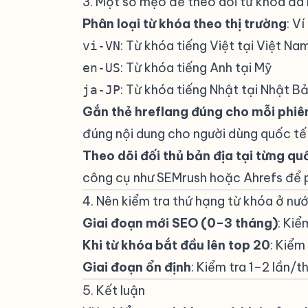
3. Một số mẹo để theo dõi từ khóa đa
Phân loại từ khóa theo thị trường
: V
: Từ khóa tiếng Việt tại Việt Na
vi-VN
: Từ khóa tiếng Anh tại Mỹ
en-US
: Từ khóa tiếng Nhật tại Nhật B
ja-JP
Gắn thẻ hreflang đúng cho mỗi phiê
đúng nội dung cho người dùng quốc tế
Theo dõi đối thủ bản địa tại từng qu
công cụ như SEMrush hoặc Ahrefs để 
4. Nên kiểm tra thứ hạng từ khóa ở nư
Giai đoạn mới SEO (0–3 tháng)
: Ki
Khi từ khóa bắt đầu lên top 20
: Kiểm
Giai đoạn ổn định
: Kiểm tra 1–2 lần/t
5. Kết luận
#