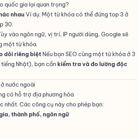
eo quốc gia lại quan trọng?
#
khác nhau
Ví dụ: Một từ khóa có thể đứng top 3 ở
p 30.
ùy vào ngôn ngữ, vị trí, IP người dùng, Google sẽ
ng một từ khóa.
 dõi riêng biệt
Nếu bạn SEO cùng một từ khóa ở 3
h, tiếng Nhật), bạn cần
kiểm tra và đo lường độc
 ở nước ngoài
#
ng có hỗ trợ địa phương hóa
#
ác nhất. Các công cụ này cho phép bạn:
gia, thành phố, ngôn ngữ