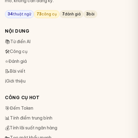
mở, không cần đăng ký.
34
thuật ngữ
73
công cụ
7
đánh giá
3
bài
NỘI DUNG
📚
Từ điển AI
🛠
Công cụ
⭐
Đánh giá
📝
Bài viết
ℹ️
Giới thiệu
CÔNG CỤ HOT
🎯
Đếm Token
📊
Tính điểm trung bình
💰
Tính lãi suất ngân hàng
🔑
Tạo mật khẩu mạnh