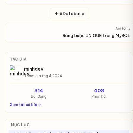
↑ #Database
Bài kế →
Ràng buộc UNIQUE trong MySQL
TÁC GIẢ
minhdev
Tham gia thg 4 2024
314
408
Bài đăng
Phản hồi
Xem tất cả bài →
MỤC LỤC