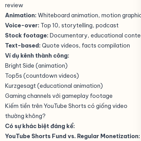
review
Animation:
Whiteboard animation, motion graphi
Voice-over:
Top 10, storytelling, podcast
Stock footage:
Documentary, educational conte
Text-based:
Quote videos, facts compilation
Ví dụ kênh thành công:
Bright Side (animation)
Top5s (countdown videos)
Kurzgesagt (educational animation)
Gaming channels với gameplay footage
Kiếm tiền trên YouTube Shorts có giống video
thường không?
#
Có sự khác biệt đáng kể:
YouTube Shorts Fund vs. Regular Monetization: