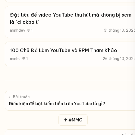
Đặt tiêu đề video YouTube thu hút mà không bị xem
là "clickbait"
minhdev
· 💬 1
31 tháng 10, 202
100 Chủ Đề Làm YouTube và RPM Tham Khảo
minhu
· 💬 1
26 tháng 10, 202
← Bài trước
Điều kiện để bật kiếm tiền trên YouTube là gì?
↑ #MMO