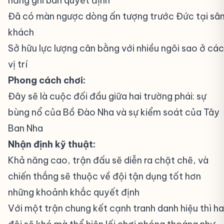
năng ghi bàn quyết định
Đã có màn ngược dòng ấn tượng trước Đức tại sâ
khách
Sở hữu lực lượng cân bằng với nhiều ngôi sao ở các
vị trí
Phong cách chơi:
#
Đây sẽ là cuộc đối đầu giữa hai trường phái: sự
bùng nổ của Bồ Đào Nha và sự kiểm soát của Tây
Ban Nha
Nhận định kỹ thuật:
#
Khả năng cao, trận đấu sẽ diễn ra chặt chẽ, và
chiến thắng sẽ thuộc về đội tận dụng tốt hơn
những khoảnh khắc quyết định
Với một trận chung kết cạnh tranh danh hiệu thì ha