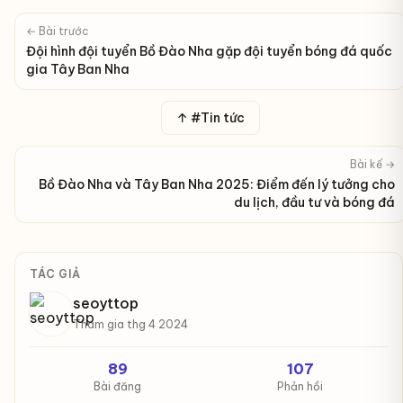
← Bài trước
Đội hình đội tuyển Bồ Đào Nha gặp đội tuyển bóng đá quốc
gia Tây Ban Nha
↑ #Tin tức
Bài kế →
Bồ Đào Nha và Tây Ban Nha 2025: Điểm đến lý tưởng cho
du lịch, đầu tư và bóng đá
TÁC GIẢ
seoyttop
Tham gia thg 4 2024
89
107
Bài đăng
Phản hồi