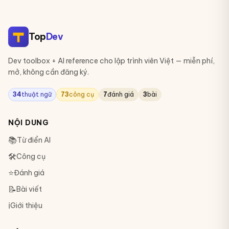
Top
Dev
Dev toolbox + AI reference cho lập trình viên Việt — miễn phí,
mở, không cần đăng ký.
34
thuật ngữ
73
công cụ
7
đánh giá
3
bài
NỘI DUNG
📚
Từ điển AI
🛠
Công cụ
⭐
Đánh giá
📝
Bài viết
ℹ️
Giới thiệu