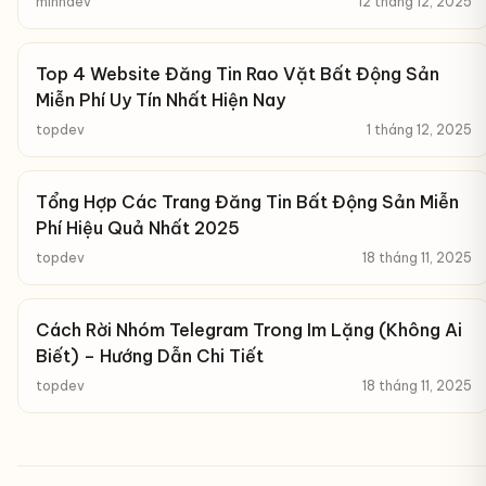
minhdev
12 tháng 12, 2025
Top 4 Website Đăng Tin Rao Vặt Bất Động Sản
Miễn Phí Uy Tín Nhất Hiện Nay
topdev
1 tháng 12, 2025
Tổng Hợp Các Trang Đăng Tin Bất Động Sản Miễn
Phí Hiệu Quả Nhất 2025
topdev
18 tháng 11, 2025
Cách Rời Nhóm Telegram Trong Im Lặng (Không Ai
Biết) – Hướng Dẫn Chi Tiết
topdev
18 tháng 11, 2025