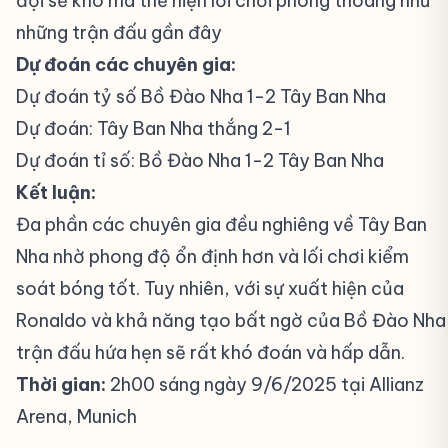
đội sẽ khó mà thể hiện lối chơi phóng thoáng như
những trận đấu gần đây
Dự đoán các chuyên gia:
#
Dự đoán tỷ số Bồ Đào Nha 1-2 Tây Ban Nha
Dự đoán: Tây Ban Nha thắng 2-1
Dự đoán tỉ số: Bồ Đào Nha 1-2 Tây Ban Nha
Kết luận:
#
Đa phần các chuyên gia đều nghiêng về Tây Ban
Nha nhờ phong độ ổn định hơn và lối chơi kiểm
soát bóng tốt. Tuy nhiên, với sự xuất hiện của
Ronaldo và khả năng tạo bất ngờ của Bồ Đào Nha
trận đấu hứa hẹn sẽ rất khó đoán và hấp dẫn.
Thời gian:
2h00 sáng ngày 9/6/2025 tại Allianz
Arena, Munich