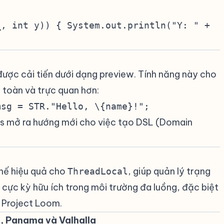
_, int y)) { System.out.println("Y: " +
#
được cải tiến dưới dạng preview. Tính năng này cho
 toàn và trực quan hơn:
msg = STR."Hello, \{name}!";
s mở ra hướng mới cho việc tạo DSL (Domain
thế hiệu quả cho
, giúp quản lý trạng
ThreadLocal
 cực kỳ hữu ích trong môi trường đa luồng, đặc biệt
 Project Loom.
, Panama và Valhalla
#