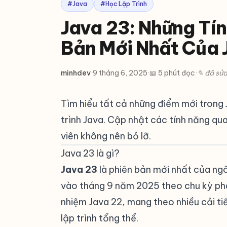
#Java
#Học Lập Trình
Java 23: Những Tí
Bản Mới Nhất Của 
minhdev
·
9 tháng 6, 2025
·
📖 5 phút đọc
·
✎ đã sử
Tìm hiểu tất cả những điểm mới trong 
trình Java. Cập nhật các tính năng quan
viên không nên bỏ lỡ.
Java 23 là gì?
#
Java 23
là phiên bản mới nhất của ngô
vào tháng 9 năm 2025 theo chu kỳ phá
nhiệm Java 22, mang theo nhiều cải ti
lập trình tổng thể.