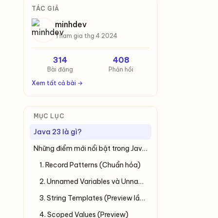
TÁC GIẢ
minhdev
Tham gia thg 4 2024
314
408
Bài đăng
Phản hồi
Xem tất cả bài →
MỤC LỤC
Java 23 là gì?
Những điểm mới nổi bật trong Java 23
1. Record Patterns (Chuẩn hóa)
2. Unnamed Variables và Unnamed Patterns
3. String Templates (Preview lần 2)
4. Scoped Values (Preview)