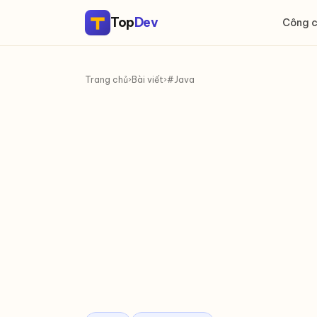
Top
Dev
Công 
Trang chủ
›
Bài viết
›
#Java