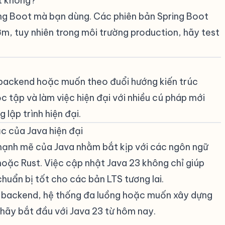
ot không?
#
ing Boot mà bạn dùng. Các phiên bản Spring Boot
m, tuy nhiên trong môi trường production, hãy test
#
iên backend hoặc muốn theo đuổi hướng kiến trúc
c tập và làm việc hiện đại với nhiều cú pháp mới
 lập trình hiện đại.
ắc của Java hiện đại
#
 mạnh mẽ của Java nhằm bắt kịp với các ngôn ngữ
, hoặc Rust. Việc cập nhật Java 23 không chỉ giúp
huẩn bị tốt cho các bản LTS tương lai.
g backend, hệ thống đa luồng hoặc muốn xây dựng
hãy bắt đầu với Java 23 từ hôm nay.