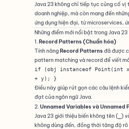
Java 23 không chỉ tiếp tục củng cố vị
doanh nghiệp, mà còn mang đến những 
ứng dụng hiện đại, từ microservices, 
Những điểm mới nổi bật trong Java 23
1.
Record Patterns (Chuẩn hóa)
#
Tính năng
Record Patterns
đã được c
pattern matching và record để viết mã
if (obj instanceof Point(int 
+ y); }
Điều này giúp rút gọn các câu lệnh kiể
đạt của ngôn ngữ Java.
2.
Unnamed Variables và Unnamed P
Java 23 giới thiệu biến không tên (
) v
_
không dùng đến, đồng thời tăng độ rõ