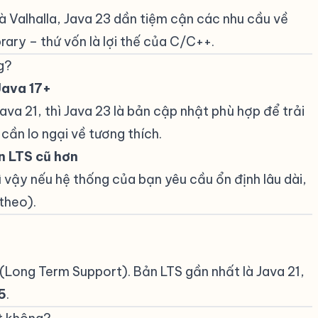
 Valhalla, Java 23 dần tiệm cận các nhu cầu về
brary – thứ vốn là lợi thế của C/C++.
g?
#
Java 17+
#
va 21, thì Java 23 là bản cập nhật phù hợp để trải
ần lo ngại về tương thích.
n LTS cũ hơn
#
ì vậy nếu hệ thống của bạn yêu cầu ổn định lâu dài,
theo).
(Long Term Support). Bản LTS gần nhất là Java 21,
5
.