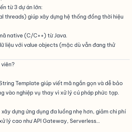
ến từ 3 dự án lớn:
tual threads) giúp xây dựng hệ thống đồng thời hiệu
 mã native (C/C++) từ Java.
 dữ liệu với value objects (mặc dù vẫn đang thử
h viên?
#
String Template giúp viết mã ngắn gọn và dễ bảo
rung vào nghiệp vụ thay vì xử lý cú pháp phức tạp.
 xây dựng ứng dụng đa luồng nhẹ hơn, giảm chi phí
ử lý cao như API Gateway, Serverless...