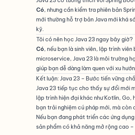
Java 23 có tương thích với Spring Bo
Có
, nhưng cần kiểm tra phiên bản Spr
mới thường hỗ trợ bản Java mới khá sớ
kỹ.
Tôi có nên học Java 23 ngay bây giờ?
Có
, nếu bạn là sinh viên, lập trình v
microservice, Java 23 là môi trường họ
giúp bạn dễ dàng làm quen với xu hướng
Kết luận: Java 23 – Bước tiến vững ch
Java 23 tiếp tục cho thấy sự đổi mới
lập trình hiện đại khác như Kotlin, Go
bạn trải nghiệm cú pháp mới, mà còn c
Nếu bạn đang phát triển các ứng dụn
sản phẩm có khả năng mở rộng cao – 