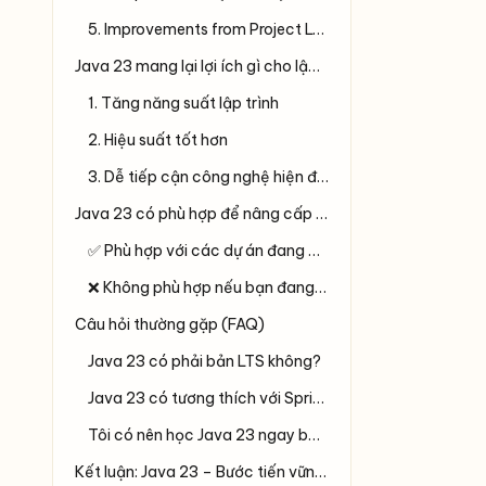
5. Improvements from Project Loom, Panama và Valhalla
Java 23 mang lại lợi ích gì cho lập trình viên?
1. Tăng năng suất lập trình
2. Hiệu suất tốt hơn
3. Dễ tiếp cận công nghệ hiện đại
Java 23 có phù hợp để nâng cấp không?
✅ Phù hợp với các dự án đang dùng Java 17+
❌ Không phù hợp nếu bạn đang ở bản LTS cũ hơn
Câu hỏi thường gặp (FAQ)
Java 23 có phải bản LTS không?
Java 23 có tương thích với Spring Boot không?
Tôi có nên học Java 23 ngay bây giờ?
Kết luận: Java 23 – Bước tiến vững chắc của Java hiện đại