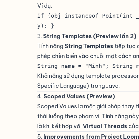
Ví dụ:
if (obj instanceof Point(int 
y); }
3.
String Templates (Preview lần 2)
Tính năng
String Templates
tiếp tục 
phép chèn biến vào chuỗi một cách an
String name = "Minh"; String 
Khả năng sử dụng template processor
Specific Language) trong Java.
4.
Scoped Values (Preview)
#
Scoped Values là một giải pháp thay 
thái luồng theo phạm vi. Tính năng này
là khi kết hợp với
Virtual Threads
của
5.
Improvements from Project Loom