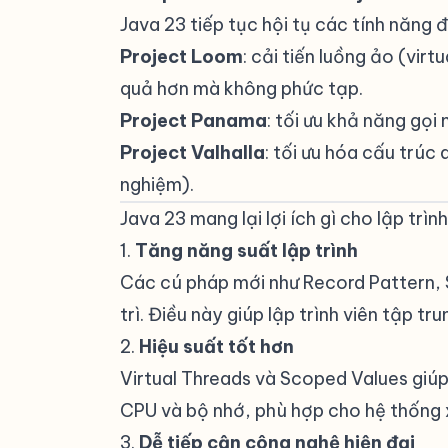
Java 23 tiếp tục hội tụ các tính năng đ
Project Loom
: cải tiến luồng ảo (vir
quả hơn mà không phức tạp.
Project Panama
: tối ưu khả năng gọi
Project Valhalla
: tối ưu hóa cấu trúc
nghiệm).
Java 23 mang lại lợi ích gì cho lập trìn
1.
Tăng năng suất lập trình
#
Các cú pháp mới như Record Pattern, 
trì. Điều này giúp lập trình viên tập t
2.
Hiệu suất tốt hơn
#
Virtual Threads và Scoped Values giúp
CPU và bộ nhớ, phù hợp cho hệ thống x
3.
Dễ tiếp cận công nghệ hiện đại
#