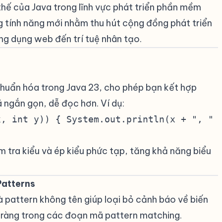
 thế của Java trong lĩnh vực phát triển phần mềm
tính năng mới nhằm thu hút cộng đồng phát triển
ứng dụng web đến trí tuệ nhân tạo.
#
huẩn hóa trong Java 23, cho phép bạn kết hợp
 ngắn gọn, dễ đọc hơn. Ví dụ:
x, int y)) { System.out.println(x + ", "
m tra kiểu và ép kiểu phức tạp, tăng khả năng biểu
atterns
#
à pattern không tên giúp loại bỏ cảnh báo về biến
 ràng trong các đoạn mã pattern matching.