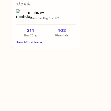
TÁC GIẢ
minhdev
Tham gia thg 4 2024
314
408
Bài đăng
Phản hồi
Xem tất cả bài →