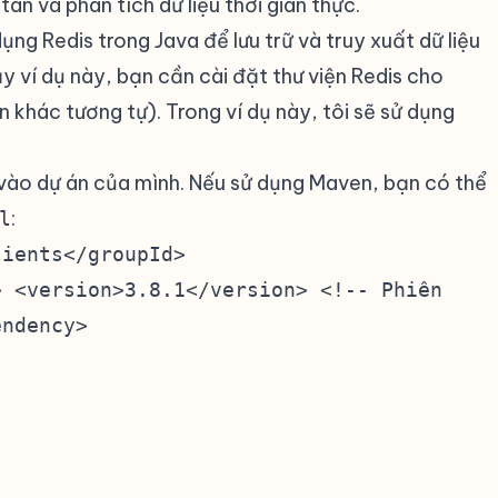
tán và phân tích dữ liệu thời gian thực.
ụng Redis trong Java để lưu trữ và truy xuất dữ liệu
y ví dụ này, bạn cần cài đặt thư viện Redis cho
n khác tương tự). Trong ví dụ này, tôi sẽ sử dụng
 vào dự án của mình. Nếu sử dụng Maven, bạn có thể
:
l
lients</groupId>
> <version>3.8.1</version> <!-- Phiên
endency>