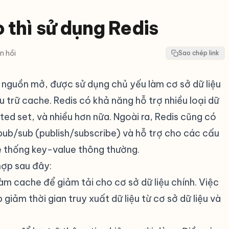
o thì sử dụng Redis
n hồi
Sao chép link
ã nguồn mở, được sử dụng chủ yếu làm cơ sở dữ liệu
ưu trữ cache. Redis có khả năng hỗ trợ nhiều loại dữ
orted set, và nhiều hơn nữa. Ngoài ra, Redis cũng có
pub/sub (publish/subscribe) và hỗ trợ cho các cấu
hệ thống key-value thông thường.
hợp sau đây:
m cache để giảm tải cho cơ sở dữ liệu chính. Việc
p giảm thời gian truy xuất dữ liệu từ cơ sở dữ liệu và