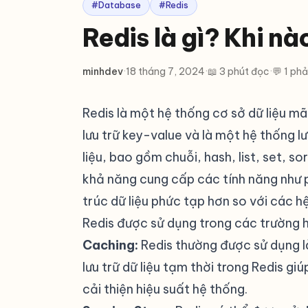
#Database
#Redis
Redis là gì? Khi nà
minhdev
·
18 tháng 7, 2024
·
📖 3 phút đọc
·
💬 1 phả
Redis là một hệ thống cơ sở dữ liệu m
lưu trữ key-value và là một hệ thống l
liệu, bao gồm chuỗi, hash, list, set, s
khả năng cung cấp các tính năng như 
trúc dữ liệu phức tạp hơn so với các 
Redis được sử dụng trong các trường 
Caching:
Redis thường được sử dụng là
lưu trữ dữ liệu tạm thời trong Redis giú
cải thiện hiệu suất hệ thống.