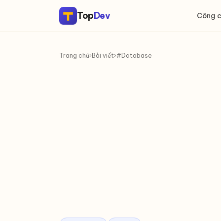
Top
Dev
Công 
Trang chủ
›
Bài viết
›
#Database