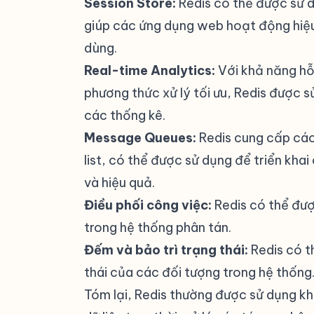
Session Store:
Redis có thể được sử d
giúp các ứng dụng web hoạt động hiệu 
dùng.
Real-time Analytics:
Với khả năng hỗ 
phương thức xử lý tối ưu, Redis được sử
các thống kê.
Message Queues:
Redis cung cấp các 
list, có thể được sử dụng để triển kh
và hiệu quả.
Điều phối công việc:
Redis có thể đượ
trong hệ thống phân tán.
Đếm và bảo trì trạng thái:
Redis có t
thái của các đối tượng trong hệ thống
Tóm lại, Redis thường được sử dụng khi