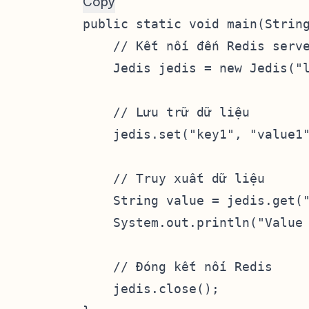
Copy
public static void main(String
    // Kết nối đến Redis serve
    Jedis jedis = new Jedis("l
    // Lưu trữ dữ liệu

    jedis.set("key1", "value1"
    // Truy xuất dữ liệu

    String value = jedis.get("
    System.out.println("Value 
    // Đóng kết nối Redis

    jedis.close();
