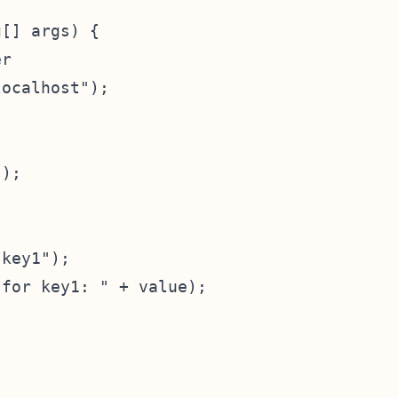
[] args) {

r

ocalhost");

);

key1");

for key1: " + value);
