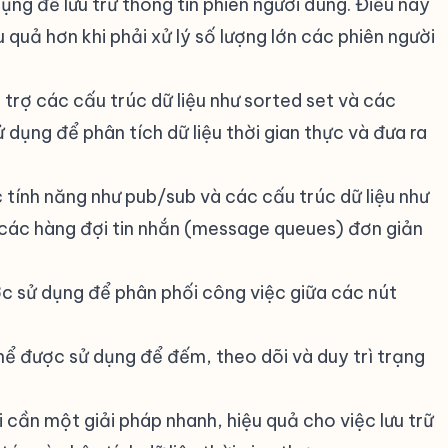
ụng để lưu trữ thông tin phiên người dùng. Điều này
quả hơn khi phải xử lý số lượng lớn các phiên người
trợ các cấu trúc dữ liệu như sorted set và các
 dụng để phân tích dữ liệu thời gian thực và đưa ra
tính năng như pub/sub và các cấu trúc dữ liệu như
ai các hàng đợi tin nhắn (message queues) đơn giản
c sử dụng để phân phối công việc giữa các nút
hể được sử dụng để đếm, theo dõi và duy trì trạng
.
 cần một giải pháp nhanh, hiệu quả cho việc lưu trữ