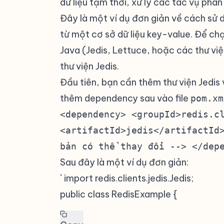
dữ liệu tạm thời, xử lý các tác vụ phân 
Đây là một ví dụ đơn giản về cách sử d
từ một cơ sở dữ liệu key-value. Để chạ
Java (Jedis, Lettuce, hoặc các thư việ
thư viện Jedis.
Đầu tiên, bạn cần thêm thư viện Jedis
thêm dependency sau vào file
pom.xm
<dependency> <groupId>redis.c
<artifactId>jedis</artifactId
bản có thể thay đổi --> </dep
Sau đây là một ví dụ đơn giản:
` import redis.clients.jedis.Jedis;
public class RedisExample {