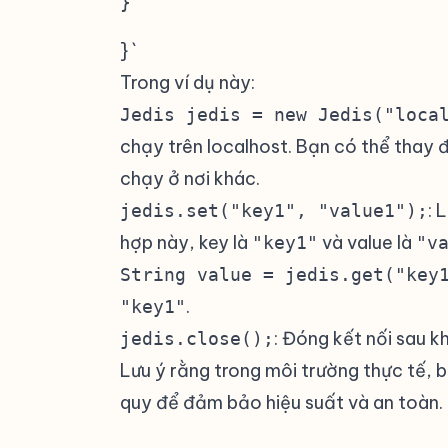
} `
Trong ví dụ này:
Jedis jedis = new Jedis("loca
chạy trên localhost. Bạn có thể thay 
chạy ở nơi khác.
: 
jedis.set("key1", "value1");
hợp này, key là
và value là
"key1"
"v
String value = jedis.get("key
.
"key1"
: Đóng kết nối sau k
jedis.close();
Lưu ý rằng trong môi trường thực tế, 
quy để đảm bảo hiệu suất và an toàn.