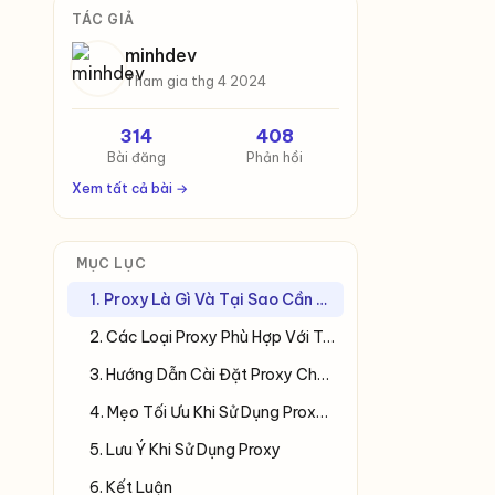
TÁC GIẢ
minhdev
Tham gia thg 4 2024
314
408
Bài đăng
Phản hồi
Xem tất cả bài →
MỤC LỤC
1. Proxy Là Gì Và Tại Sao Cần Sử Dụng Proxy Cho Telegram?
2. Các Loại Proxy Phù Hợp Với Telegram
3. Hướng Dẫn Cài Đặt Proxy Cho Telegram
4. Mẹo Tối Ưu Khi Sử Dụng Proxy Cho Telegram
5. Lưu Ý Khi Sử Dụng Proxy
6. Kết Luận