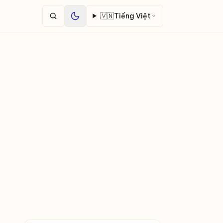
🇻🇳
Tiếng Việt