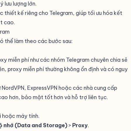
 lưu lượng lớn.
ợc thiết kế riêng cho Telegram, giúp tối ưu hóa kết
t cao.
gram
#
ó thể làm theo các bước sau:
oxy miễn phí như các nhóm Telegram chuyên chia sẻ
, proxy miễn phí thường không ổn định và có nguy
như NordVPN, ExpressVPN hoặc các nhà cung cấp
o hơn, bảo mật tốt hơn và hỗ trợ liên tục.
i hoặc máy tính.
bộ nhớ (Data and Storage)
>
Proxy
.