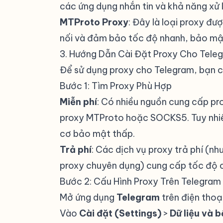
các ứng dụng nhắn tin và khả năng xử lý
MTProto Proxy
: Đây là loại proxy đư
nối và đảm bảo tốc độ nhanh, bảo mậ
3. Hướng Dẫn Cài Đặt Proxy Cho Tele
Để sử dụng proxy cho Telegram, bạn c
Bước 1: Tìm Proxy Phù Hợp
Miễn phí
: Có nhiều nguồn cung cấp pr
proxy MTProto hoặc SOCKS5. Tuy nhiên
cơ bảo mật thấp.
Trả phí
: Các dịch vụ proxy trả phí (
proxy chuyên dụng) cung cấp tốc độ ca
Bước 2: Cấu Hình Proxy Trên Telegram
Mở ứng dụng
Telegram
trên điện thoạ
Vào
Cài đặt (Settings)
>
Dữ liệu và 