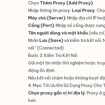
Chọn
Thêm Proxy (Add Proxy)
.
Nhập thông tin proxy:
Loại Proxy
: Ch
Máy chủ (Server)
: Nhập địa chỉ IP ho
Cổng (Port)
: Nhập số cổng được cung
Tên người dùng và mật khẩu
(nếu có)
Nhấn
Lưu (Save)
và kiểm tra kết nối.
nối” (Connected).
Bước 3: Kiểm Tra Kết Nối
Gửi một tin nhắn thử nghiệm hoặc tr
động ổn định.
Nếu kết nối chậm hoặc không hoạt độ
4. Mẹo Tối Ưu Khi Sử Dụng Proxy Cho 
Chọn proxy gần vị trí địa lý
: Proxy ở
hơn.