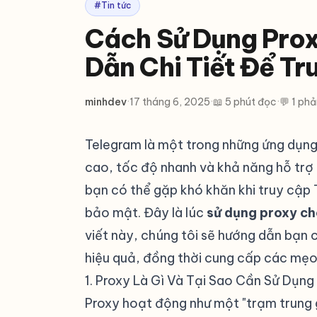
#Tin tức
Cách Sử Dụng Prox
Dẫn Chi Tiết Để Tr
minhdev
·
17 tháng 6, 2025
·
📖 5 phút đọc
·
💬 1 phả
Telegram là một trong những ứng dụng 
cao, tốc độ nhanh và khả năng hỗ trợ 
bạn có thể gặp khó khăn khi truy cậ
bảo mật. Đây là lúc
sử dụng proxy c
viết này, chúng tôi sẽ hướng dẫn bạn 
hiệu quả, đồng thời cung cấp các mẹo 
1. Proxy Là Gì Và Tại Sao Cần Sử Dụn
Proxy hoạt động như một "trạm trung g