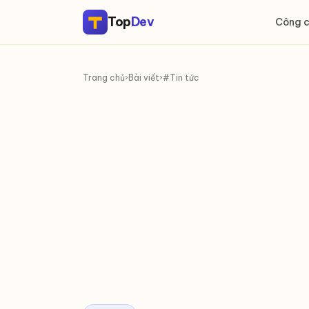
Top
Dev
Công 
Trang chủ
›
Bài viết
›
#Tin tức