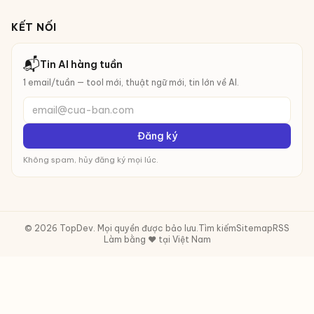
KẾT NỐI
📬
Tin AI hàng tuần
1 email/tuần — tool mới, thuật ngữ mới, tin lớn về AI.
email@cua-ban.com
Đăng ký
Không spam, hủy đăng ký mọi lúc.
© 2026 TopDev. Mọi quyền được bảo lưu.
Tìm kiếm
Sitemap
RSS
Làm bằng ❤️ tại Việt Nam