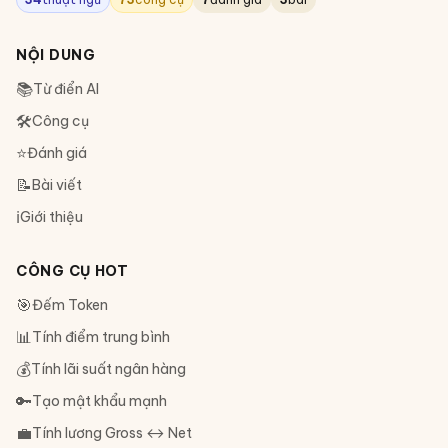
NỘI DUNG
📚
Từ điển AI
🛠
Công cụ
⭐
Đánh giá
📝
Bài viết
ℹ️
Giới thiệu
CÔNG CỤ HOT
🎯
Đếm Token
📊
Tính điểm trung bình
💰
Tính lãi suất ngân hàng
🔑
Tạo mật khẩu mạnh
💼
Tính lương Gross ↔ Net