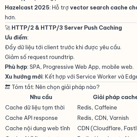
Hazelcast 2025
: Hỗ trợ
vector search cache cho
hơn.
🚀
HTTP/2 & HTTP/3 Server Push Caching
#
Ưu điểm
:
Đẩy dữ liệu tới client trước khi được yêu cầu.
Giảm số request roundtrip.
Phù hợp
: SPA, Progressive Web App, mobile web.
Xu hướng mới
: Kết hợp với Service Worker và Ed
🔚 Tóm tắt: Nên chọn giải pháp nào?
#
Nhu cầu
Giải pháp cach
Cache dữ liệu tạm thời
Redis, Caffeine
Cache API response
Redis, CDN, Varnish
Cache nội dung web tĩnh
CDN (Cloudflare, Fast