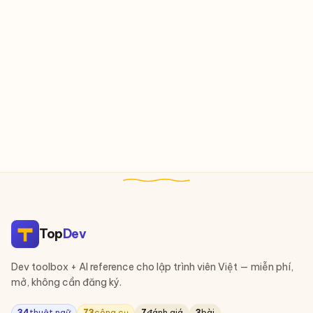
Top
Dev
Dev toolbox + AI reference cho lập trình viên Việt — miễn phí,
mở, không cần đăng ký.
34
thuật ngữ
73
công cụ
7
đánh giá
3
bài