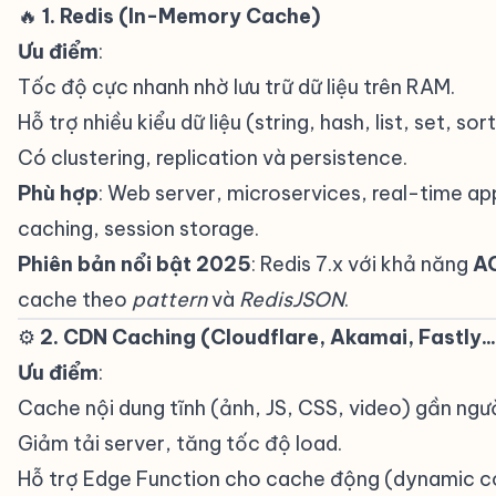
🔥
1. Redis (In-Memory Cache)
#
Ưu điểm
:
Tốc độ cực nhanh nhờ lưu trữ dữ liệu trên RAM.
Hỗ trợ nhiều kiểu dữ liệu (string, hash, list, set, sort
Có clustering, replication và persistence.
Phù hợp
: Web server, microservices, real-time a
caching, session storage.
Phiên bản nổi bật 2025
: Redis 7.x với khả năng
A
cache theo
pattern
và
RedisJSON
.
⚙️
2. CDN Caching (Cloudflare, Akamai, Fastly...
Ưu điểm
:
Cache nội dung tĩnh (ảnh, JS, CSS, video) gần ngư
Giảm tải server, tăng tốc độ load.
Hỗ trợ Edge Function cho cache động (dynamic c