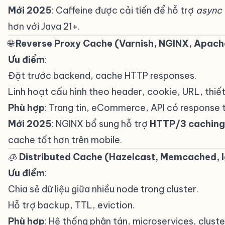
Mới 2025
: Caffeine được cải tiến để hỗ trợ
async 
hơn với Java 21+.
🌐
Reverse Proxy Cache (Varnish, NGINX, Apache
Ưu điểm
:
Đặt trước backend, cache HTTP responses.
Linh hoạt cấu hình theo header, cookie, URL, thiế
Phù hợp
: Trang tin, eCommerce, API có response t
Mới 2025
: NGINX bổ sung hỗ trợ
HTTP/3 caching
cache tốt hơn trên mobile.
🧊
Distributed Cache (Hazelcast, Memcached, I
Ưu điểm
:
Chia sẻ dữ liệu giữa nhiều node trong cluster.
Hỗ trợ backup, TTL, eviction.
Phù hợp
: Hệ thống phân tán, microservices, cluste