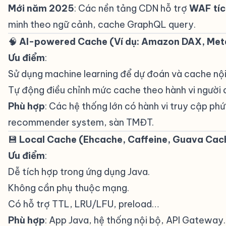
Mới năm 2025
: Các nền tảng CDN hỗ trợ
WAF tíc
minh theo ngữ cảnh, cache GraphQL query.
🧠
AI-powered Cache (Ví dụ: Amazon DAX, Meta
Ưu điểm
:
Sử dụng machine learning để dự đoán và cache nội
Tự động điều chỉnh mức cache theo hành vi người 
Phù hợp
: Các hệ thống lớn có hành vi truy cập phứ
recommender system, sàn TMĐT.
💾
Local Cache (Ehcache, Caffeine, Guava Cac
Ưu điểm
:
Dễ tích hợp trong ứng dụng Java.
Không cần phụ thuộc mạng.
Có hỗ trợ TTL, LRU/LFU, preload…
Phù hợp
: App Java, hệ thống nội bộ, API Gateway.