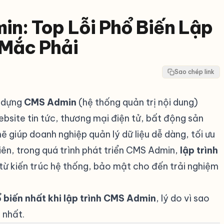
in: Top Lỗi Phổ Biến Lập
 Mắc Phải
Sao chép link
y dựng
CMS Admin
(hệ thống quản trị nội dung)
ebsite tin tức, thương mại điện tử, bất động sản
giúp doanh nghiệp quản lý dữ liệu dễ dàng, tối ưu
ên, trong quá trình phát triển CMS Admin,
lập trình
từ kiến trúc hệ thống, bảo mật cho đến trải nghiệm
ổ biến nhất khi lập trình CMS Admin
, lý do vì sao
 nhất.