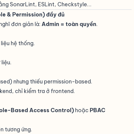
bằng SonarLint, ESLint, Checkstyle…
le & Permission) đầy đủ
#
 nghĩ đơn giản là:
Admin = toàn quyền
.
liệu hệ thống.
liệu.
ased) nhưng thiếu permission-based.
end, chỉ kiểm tra ở frontend.
ole-Based Access Control)
hoặc
PBAC
n tương ứng.