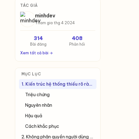
TÁC GIẢ
minhdev
Tham gia thg 4 2024
314
408
Bài đăng
Phản hồi
Xem tất cả bài →
MỤC LỤC
1. Kiến trúc hệ thống thiếu rõ ràng, dễ gây xung đột
Triệu chứng
Nguyên nhân
Hậu quả
Cách khắc phục
2. Không phân quyền người dùng (Role &amp; Permission) đầy đủ