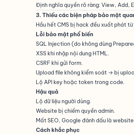
Định nghĩa quyền rõ ràng: View, Add, 
3. Thiếu các biện pháp bảo mật qua
Hầu hết CMS bị hack đều xuất phát từ c
Lỗi bảo mật phổ biến
#
SQL Injection (do không dùng Prepare
XSS khi nhập nội dung HTML.
CSRF khi gửi form.
Upload file không kiểm soát → bị uploa
Lộ API key hoặc token trong code.
Hậu quả
#
Lộ dữ liệu người dùng.
Website bị chiếm quyền admin.
Mất SEO, Google đánh dấu là website 
Cách khắc phục
#