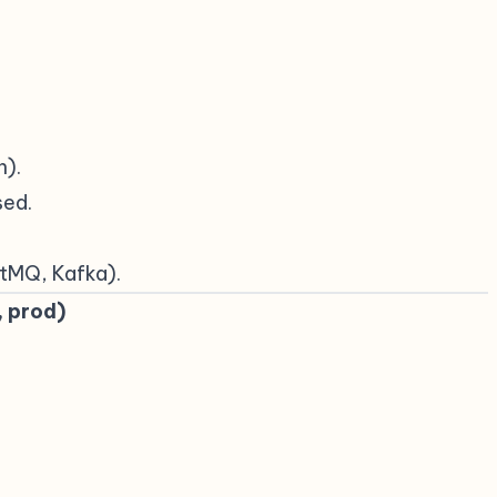
n).
sed.
itMQ, Kafka).
, prod)
#