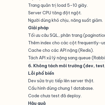
Trang quản trị load 5–10 giây.
Server CPU tăng đột ngột.
Người dùng khó chịu, năng suất giảm.
Giải pháp
#
Tối ưu câu SQL, phân trang (paginatio
Thêm index cho các cột frequently-u
Cache cho các API nặng (Redis).
Tách API xử lý nặng sang queue (Rabb
6. Không tách môi trường (dev, test
Lỗi phổ biến
#
Dev sửa trực tiếp lên server thật.
Cấu hình dùng chung 1 database.
Code chưa test đã deploy.
Hậu quả
#