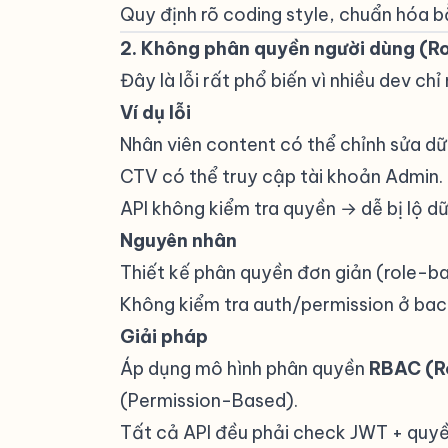
Quy định rõ coding style, chuẩn hóa 
2. Không phân quyền người dùng (Ro
Đây là lỗi rất phổ biến vì nhiều dev chỉ
Ví dụ lỗi
#
Nhân viên content có thể chỉnh sửa dữ 
CTV có thể truy cập tài khoản Admin.
API không kiểm tra quyền → dễ bị lộ dữ 
Nguyên nhân
#
Thiết kế phân quyền đơn giản (role-b
Không kiểm tra auth/permission ở back
Giải pháp
#
Áp dụng mô hình phân quyền
RBAC (R
(Permission-Based).
Tất cả API đều phải check JWT + quyề