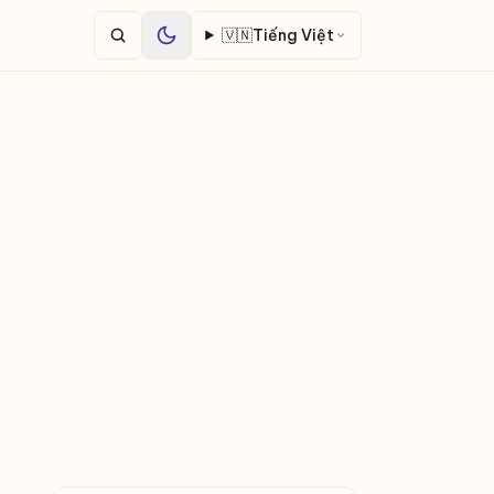
🇻🇳
Tiếng Việt