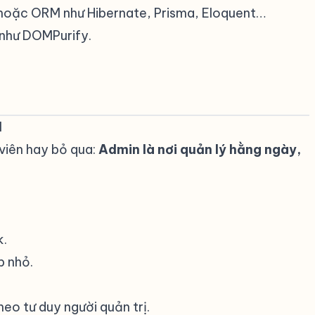
hoặc ORM như Hibernate, Prisma, Eloquent…
như DOMPurify.
I
#
 viên hay bỏ qua:
Admin là nơi quản lý hằng ngày,
k.
p nhỏ.
eo tư duy người quản trị.