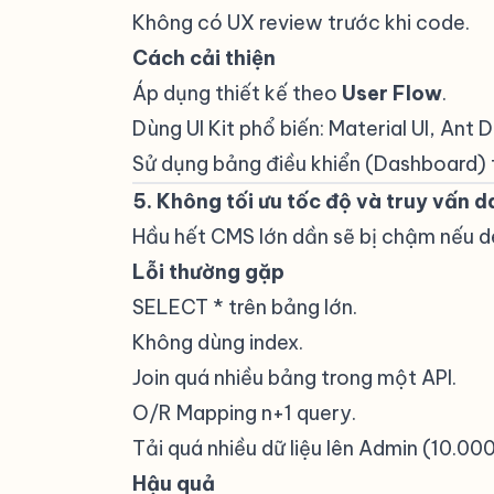
Không có UX review trước khi code.
Cách cải thiện
#
Áp dụng thiết kế theo
User Flow
.
Dùng UI Kit phổ biến: Material UI, Ant
Sử dụng bảng điều khiển (Dashboard) 
5. Không tối ưu tốc độ và truy vấn 
Hầu hết CMS lớn dần sẽ bị chậm nếu d
Lỗi thường gặp
#
SELECT * trên bảng lớn.
Không dùng index.
Join quá nhiều bảng trong một API.
O/R Mapping n+1 query.
Tải quá nhiều dữ liệu lên Admin (10.000
Hậu quả
#