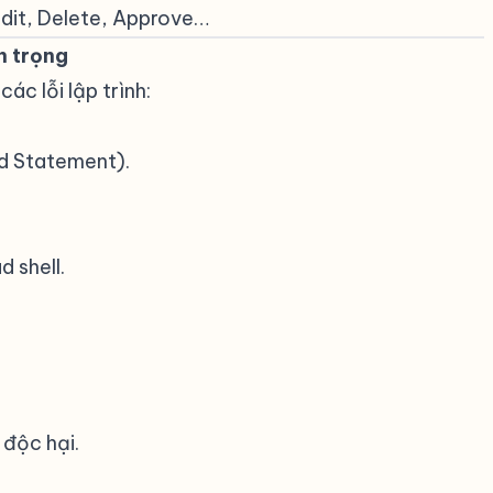
Edit, Delete, Approve…
n trọng
#
ác lỗi lập trình:
d Statement).
d shell.
độc hại.