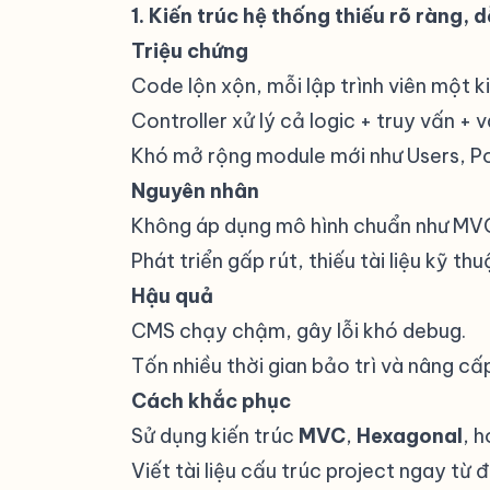
1. Kiến trúc hệ thống thiếu rõ ràng, 
Triệu chứng
#
Code lộn xộn, mỗi lập trình viên một ki
Controller xử lý cả logic + truy vấn + v
Khó mở rộng module mới như Users, P
Nguyên nhân
#
Không áp dụng mô hình chuẩn như MVC
Phát triển gấp rút, thiếu tài liệu kỹ thu
Hậu quả
#
CMS chạy chậm, gây lỗi khó debug.
Tốn nhiều thời gian bảo trì và nâng cấ
Cách khắc phục
#
Sử dụng kiến trúc
MVC
,
Hexagonal
, 
Viết tài liệu cấu trúc project ngay từ 