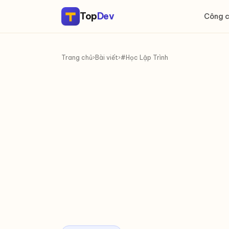
Top
Dev
Công 
Trang chủ
›
Bài viết
›
#Học Lập Trình