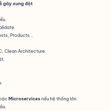
dễ gây xung đột
#
ểu.
alidate.
osts, Products…
, Clean Architecture.
ật.
p.
hoặc
Microservices
nếu hệ thống lớn.
đầu.