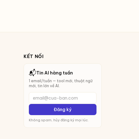
KẾT NỐI
📬
Tin AI hàng tuần
1 email/tuần — tool mới, thuật ngữ
mới, tin lớn về AI.
email@cua-ban.com
Đăng ký
Không spam, hủy đăng ký mọi lúc.