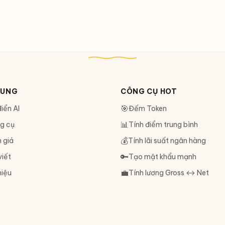
DUNG
CÔNG CỤ HOT
🎯
iển AI
Đếm Token
📊
g cụ
Tính điểm trung bình
💰
 giá
Tính lãi suất ngân hàng
🔑
viết
Tạo mật khẩu mạnh
💼
hiệu
Tính lương Gross ↔ Net