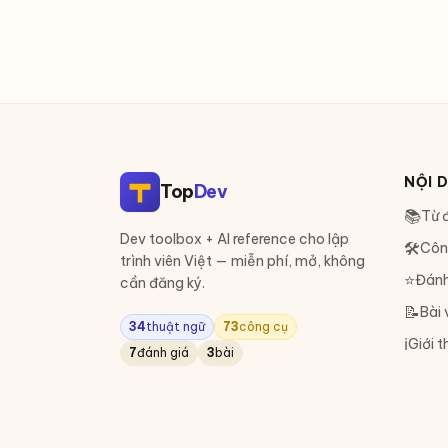
NỘI 
Top
Dev
📚
Từ đ
Dev toolbox + AI reference cho lập
🛠
Côn
trình viên Việt — miễn phí, mở, không
⭐
Đánh
cần đăng ký.
📝
Bài 
34
thuật ngữ
73
công cụ
ℹ️
Giới t
7
đánh giá
3
bài