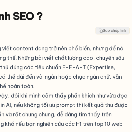
nh SEO ?
Sao chép link
g viết content đang trở nên phổ biến, nhưng để nói
ng thể. Những bài viết chất lượng cao, chuyên sâu
n thủ đúng các tiêu chuẩn E-E-A-T (Expertise,
có thể dài đến vài ngàn hoặc chục ngàn chữ, vẫn
thế hoàn toàn.
 vậy, đôi khi mình cảm thấy phấn khích như vừa đọc
in AI, nếu không tối ưu prompt thì kết quả thu được
cần và rất chung chung, dễ dàng tìm thấy trên
g khó nếu bạn nghiên cứu các H1 trên top 10 web