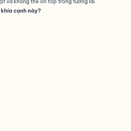
t và không thể on top trong tương lai.
 khía cạnh này?