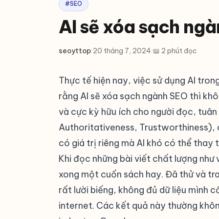
#SEO
AI sẽ xóa sạch ngà
seoyttop
·
20 tháng 7, 2024
·
📖 2 phút đọc
Thực tế hiện nay, việc sử dụng AI tron
rằng AI sẽ xóa sạch ngành SEO thì khô
và cực kỳ hữu ích cho người đọc, tuâ
Authoritativeness, Trustworthiness), 
có giá trị riêng mà AI khó có thể thay 
Khi đọc những bài viết chất lượng như
xong một cuốn sách hay. Đã thử và tra
rất lười biếng, không đủ dữ liệu mình 
internet. Các kết quả này thường khôn