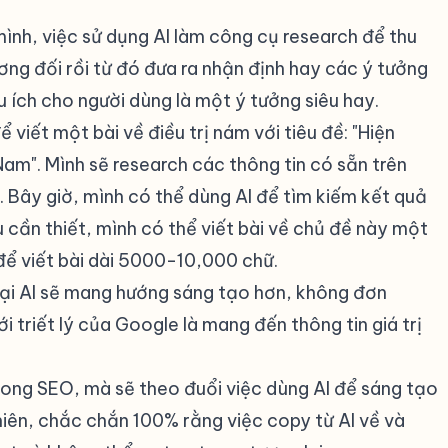
ình, việc sử dụng AI làm công cụ research để thu
ương đối rồi từ đó đưa ra nhận định hay các ý tưởng
 ích cho người dùng là một ý tưởng siêu hay.
ể viết một bài về điều trị nám với tiêu đề: "Hiện
Nam". Mình sẽ research các thông tin có sẵn trên
t. Bây giờ, mình có thể dùng AI để tìm kiếm kết quả
u cần thiết, mình có thể viết bài về chủ đề này một
để viết bài dài 5000-10,000 chữ.
đại AI sẽ mang hướng sáng tạo hơn, không đơn
i triết lý của Google là mang đến thông tin giá trị
trong SEO, mà sẽ theo đuổi việc dùng AI để sáng tạo
hiên, chắc chắn 100% rằng việc copy từ AI về và