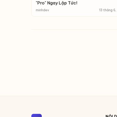
"Pro" Ngay Lập Tức!
minhdev
13 tháng 6
NỘI 