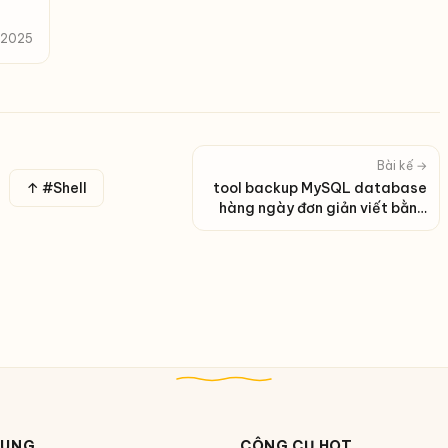
, 2025
Bài kế →
↑ #Shell
tool backup MySQL database
hàng ngày đơn giản viết bằng
Bash script trên Linux
DUNG
CÔNG CỤ HOT