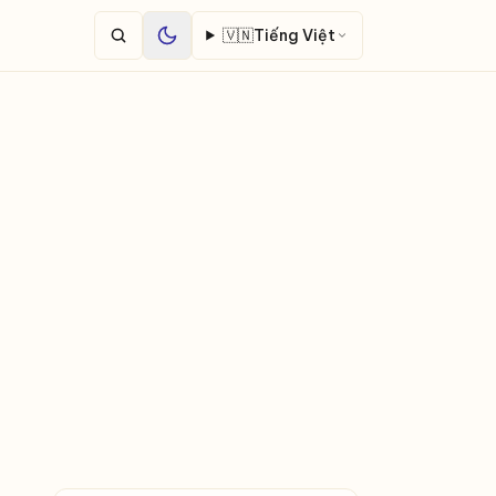
🇻🇳
Tiếng Việt