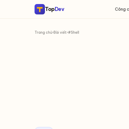
Top
Dev
Công 
Trang chủ
›
Bài viết
›
#Shell