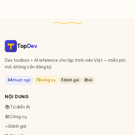
Top
Dev
Dev toolbox + AI reference cho lập trình viên Việt — miễn phí,
mở, không cần đăng ký.
34
thuật ngữ
73
công cụ
7
đánh giá
3
bài
NỘI DUNG
📚
Từ điển AI
🛠
Công cụ
⭐
Đánh giá