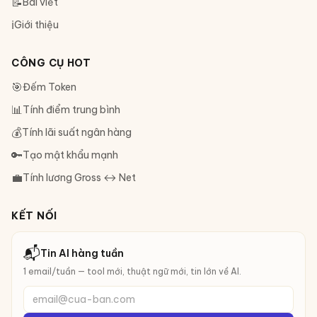
📝
Bài viết
ℹ️
Giới thiệu
CÔNG CỤ HOT
🎯
Đếm Token
📊
Tính điểm trung bình
💰
Tính lãi suất ngân hàng
🔑
Tạo mật khẩu mạnh
💼
Tính lương Gross ↔ Net
KẾT NỐI
📬
Tin AI hàng tuần
1 email/tuần — tool mới, thuật ngữ mới, tin lớn về AI.
email@cua-ban.com