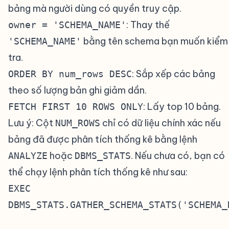
bảng mà người dùng có quyền truy cập.
: Thay thế
owner = 'SCHEMA_NAME'
bằng tên schema bạn muốn kiểm
'SCHEMA_NAME'
tra.
: Sắp xếp các bảng
ORDER BY num_rows DESC
theo số lượng bản ghi giảm dần.
: Lấy top 10 bảng.
FETCH FIRST 10 ROWS ONLY
Lưu ý: Cột
chỉ có dữ liệu chính xác nếu
NUM_ROWS
bảng đã được phân tích thống kê bằng lệnh
hoặc
. Nếu chưa có, bạn có
ANALYZE
DBMS_STATS
thể chạy lệnh phân tích thống kê như sau:
EXEC
DBMS_STATS.GATHER_SCHEMA_STATS('SCHEMA_