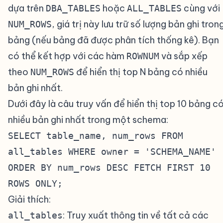
dựa trên
hoặc
cùng với
DBA_TABLES
ALL_TABLES
, giá trị này lưu trữ số lượng bản ghi tron
NUM_ROWS
bảng (nếu bảng đã được phân tích thống kê). Bạn
có thể kết hợp với các hàm
và sắp xếp
ROWNUM
theo
để hiển thị top N bảng có nhiều
NUM_ROWS
bản ghi nhất.
Dưới đây là câu truy vấn để hiển thị top 10 bảng c
nhiều bản ghi nhất trong một schema:
SELECT table_name, num_rows FROM
all_tables WHERE owner = 'SCHEMA_NAME'
ORDER BY num_rows DESC FETCH FIRST 10
ROWS ONLY;
Giải thích:
: Truy xuất thông tin về tất cả các
all_tables