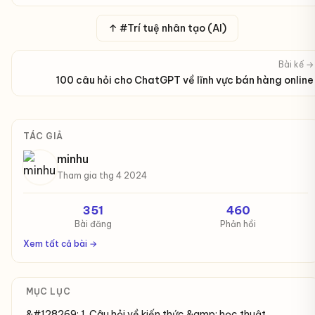
↑ #Trí tuệ nhân tạo (AI)
Bài kế →
100 câu hỏi cho ChatGPT về lĩnh vực bán hàng online
TÁC GIẢ
minhu
Tham gia thg 4 2024
351
460
Bài đăng
Phản hồi
Xem tất cả bài →
MỤC LỤC
&#128269; 1. Câu hỏi về kiến thức &amp; học thuật