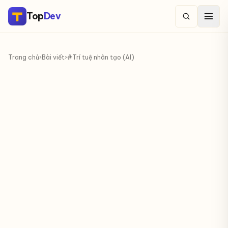
Top
Dev
Trang chủ
›
Bài viết
›
#Trí tuệ nhân tạo (AI)