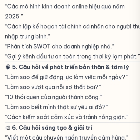
“Các mô hình kinh doanh online hiệu quả năm
2025.”
“Cách lập kế hoạch tài chính cá nhân cho người th
nhập trung bình.”
“Phân tích SWOT cho doanh nghiệp nhỏ.”
“Gợi ý kênh đầu tư an toàn trong thời kỳ lạm phát.”
🧠
5. Câu hỏi về phát triển bản thân & tâm lý
#
“Làm sao để giữ động lực làm việc mỗi ngày?”
“Làm sao vượt qua nỗi sợ thất bại?”
“10 thói quen của người thành công.”
“Làm sao biết mình thật sự yêu ai đó?”
“Cách kiểm soát cảm xúc và tránh nóng giận.”
🎨
6. Câu hỏi sáng tạo & giải trí
#
“Viết một câu chuyện ngắn truyền cảm hứng.”