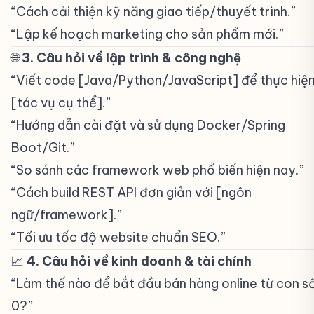
“Cách cải thiện kỹ năng giao tiếp/thuyết trình.”
“Lập kế hoạch marketing cho sản phẩm mới.”
🌐
3. Câu hỏi về lập trình & công nghệ
#
“Viết code [Java/Python/JavaScript] để thực hiệ
[tác vụ cụ thể].”
“Hướng dẫn cài đặt và sử dụng Docker/Spring
Boot/Git.”
“So sánh các framework web phổ biến hiện nay.”
“Cách build REST API đơn giản với [ngôn
ngữ/framework].”
“Tối ưu tốc độ website chuẩn SEO.”
📈
4. Câu hỏi về kinh doanh & tài chính
#
“Làm thế nào để bắt đầu bán hàng online từ con s
0?”