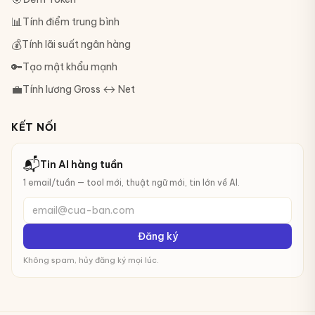
📊
Tính điểm trung bình
💰
Tính lãi suất ngân hàng
🔑
Tạo mật khẩu mạnh
💼
Tính lương Gross ↔ Net
KẾT NỐI
📬
Tin AI hàng tuần
1 email/tuần — tool mới, thuật ngữ mới, tin lớn về AI.
email@cua-ban.com
Đăng ký
Không spam, hủy đăng ký mọi lúc.