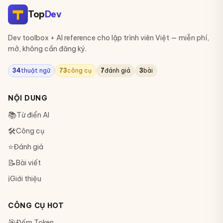
Top
Dev
Dev toolbox + AI reference cho lập trình viên Việt — miễn phí,
mở, không cần đăng ký.
34
thuật ngữ
73
công cụ
7
đánh giá
3
bài
NỘI DUNG
📚
Từ điển AI
🛠
Công cụ
⭐
Đánh giá
📝
Bài viết
ℹ️
Giới thiệu
CÔNG CỤ HOT
🎯
Đếm Token