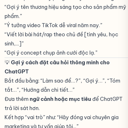
“Gợi ý tên thương hiệu sáng tạo cho sản phẩm mỹ
phẩm.”
“Ý tưởng video TikTok dễ viral năm nay.”
“Viết lời bài hát/rap theo chủ đề [tình yêu, học
sinh,...]”
“Gợi ý concept chụp ảnh cưới độc lạ.”
💡
Gợi ý cách đặt câu hỏi thông minh cho
ChatGPT
#
Bắt đầu bằng: “Làm sao để…?”, “Gợi ý…”, “Tóm
tắt…”, “Hướng dẫn chi tiết…”
Đưa thêm
ngữ cảnh hoặc mục tiêu
để ChatGPT
trả lời sát hơn.
Kết hợp “vai trò” như: “Hãy đóng vai chuyên gia
marketing và tư vấn giúp tôi...”