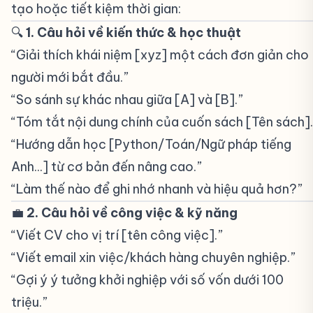
tạo hoặc tiết kiệm thời gian:
🔍
1. Câu hỏi về kiến thức & học thuật
#
“Giải thích khái niệm [xyz] một cách đơn giản cho
người mới bắt đầu.”
“So sánh sự khác nhau giữa [A] và [B].”
“Tóm tắt nội dung chính của cuốn sách [Tên sách].
“Hướng dẫn học [Python/Toán/Ngữ pháp tiếng
Anh...] từ cơ bản đến nâng cao.”
“Làm thế nào để ghi nhớ nhanh và hiệu quả hơn?”
💼
2. Câu hỏi về công việc & kỹ năng
#
“Viết CV cho vị trí [tên công việc].”
“Viết email xin việc/khách hàng chuyên nghiệp.”
“Gợi ý ý tưởng khởi nghiệp với số vốn dưới 100
triệu.”