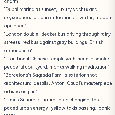
charm"
"Dubai marina at sunset, luxury yachts and
skyscrapers, golden reflection on water, modern
opulence"
"London double-decker bus driving through rainy
streets, red bus against gray buildings, British
atmosphere"
"Traditional Chinese temple with incense smoke,
peaceful courtyard, monks walking meditation"
"Barcelona's Sagrada Familia exterior shot,
architectural details, Antoni Gaudí's masterpiece,
artistic angles"
"Times Square billboard lights changing, fast-
paced urban energy, yellow taxis passing, iconic