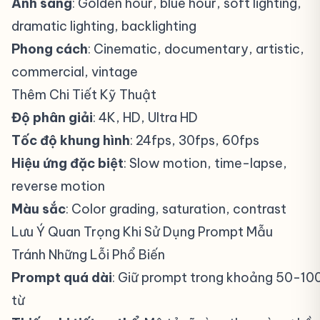
Ánh sáng
: Golden hour, blue hour, soft lighting,
dramatic lighting, backlighting
Phong cách
: Cinematic, documentary, artistic,
commercial, vintage
Thêm Chi Tiết Kỹ Thuật
#
Độ phân giải
: 4K, HD, Ultra HD
Tốc độ khung hình
: 24fps, 30fps, 60fps
Hiệu ứng đặc biệt
: Slow motion, time-lapse,
reverse motion
Màu sắc
: Color grading, saturation, contrast
Lưu Ý Quan Trọng Khi Sử Dụng Prompt Mẫu
#
Tránh Những Lỗi Phổ Biến
#
Prompt quá dài
: Giữ prompt trong khoảng 50-10
từ