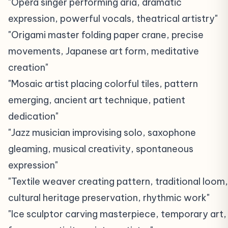
"Opera singer performing aria, dramatic
expression, powerful vocals, theatrical artistry"
"Origami master folding paper crane, precise
movements, Japanese art form, meditative
creation"
"Mosaic artist placing colorful tiles, pattern
emerging, ancient art technique, patient
dedication"
"Jazz musician improvising solo, saxophone
gleaming, musical creativity, spontaneous
expression"
"Textile weaver creating pattern, traditional loom,
cultural heritage preservation, rhythmic work"
"Ice sculptor carving masterpiece, temporary art,