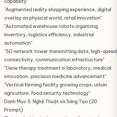
capability"
"Augmented reality shopping experience, digital
overlay on physical world, retail innovation"
"Automated warehouse robots organizing
inventory, logistics efficiency, industrial
automation"
"5G network tower transmitting data, high-speed
connectivity, communication infrastructure"
"Gene therapy treatment in laboratory, medical
innovation, precision medicine advancement"
"Vertical farming facility growing crops, urban
agriculture, food security technology"
Danh Mục 5: Nghệ Thuật và Sáng Tạo (20
Prompt)
#