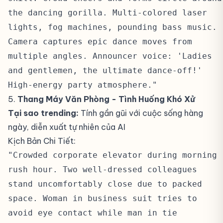
the dancing gorilla. Multi-colored laser
lights, fog machines, pounding bass music.
Camera captures epic dance moves from
multiple angles. Announcer voice: 'Ladies
and gentlemen, the ultimate dance-off!'
High-energy party atmosphere."
5.
Thang Máy Văn Phòng - Tình Huống Khó Xử
#
Tại sao trending:
Tính gần gũi với cuộc sống hàng
ngày, diễn xuất tự nhiên của AI
Kịch Bản Chi Tiết:
#
"Crowded corporate elevator during morning
rush hour. Two well-dressed colleagues
stand uncomfortably close due to packed
space. Woman in business suit tries to
avoid eye contact while man in tie