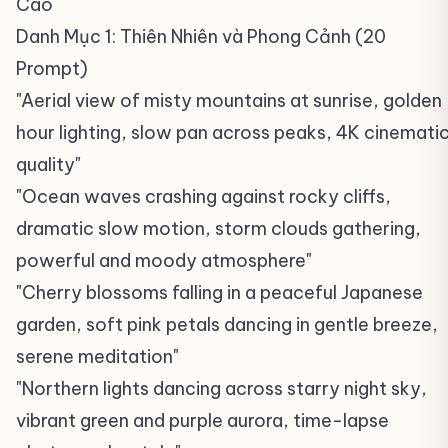
Cao
#
Danh Mục 1: Thiên Nhiên và Phong Cảnh (20
Prompt)
#
"Aerial view of misty mountains at sunrise, golden
hour lighting, slow pan across peaks, 4K cinemati
quality"
"Ocean waves crashing against rocky cliffs,
dramatic slow motion, storm clouds gathering,
powerful and moody atmosphere"
"Cherry blossoms falling in a peaceful Japanese
garden, soft pink petals dancing in gentle breeze,
serene meditation"
"Northern lights dancing across starry night sky,
vibrant green and purple aurora, time-lapse