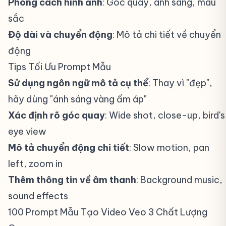
Phong cách hình ảnh
: Góc quay, ánh sáng, màu
sắc
Độ dài và chuyển động
: Mô tả chi tiết về chuyển
động
Tips Tối Ưu Prompt Mẫu
#
Sử dụng ngôn ngữ mô tả cụ thể
: Thay vì "đẹp",
hãy dùng "ánh sáng vàng ấm áp"
Xác định rõ góc quay
: Wide shot, close-up, bird's
eye view
Mô tả chuyển động chi tiết
: Slow motion, pan
left, zoom in
Thêm thông tin về âm thanh
: Background music,
sound effects
100 Prompt Mẫu Tạo Video Veo 3 Chất Lượng