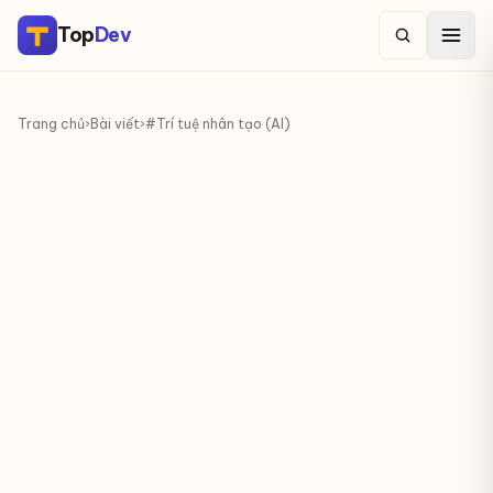
Top
Dev
Trang chủ
›
Bài viết
›
#Trí tuệ nhân tạo (AI)