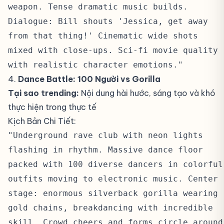
weapon. Tense dramatic music builds.
Dialogue: Bill shouts 'Jessica, get away
from that thing!' Cinematic wide shots
mixed with close-ups. Sci-fi movie quality
with realistic character emotions."
4.
Dance Battle: 100 Người vs Gorilla
#
Tại sao trending:
Nội dung hài hước, sáng tạo và khó
thực hiện trong thực tế
Kịch Bản Chi Tiết:
#
"Underground rave club with neon lights
flashing in rhythm. Massive dance floor
packed with 100 diverse dancers in colorful
outfits moving to electronic music. Center
stage: enormous silverback gorilla wearing
gold chains, breakdancing with incredible
skill. Crowd cheers and forms circle around