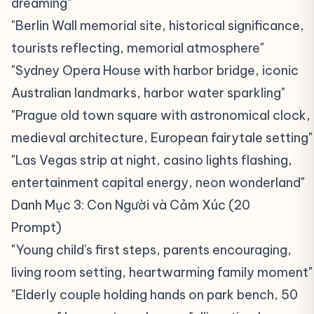
dreaming"
"Berlin Wall memorial site, historical significance,
tourists reflecting, memorial atmosphere"
"Sydney Opera House with harbor bridge, iconic
Australian landmarks, harbor water sparkling"
"Prague old town square with astronomical clock,
medieval architecture, European fairytale setting"
"Las Vegas strip at night, casino lights flashing,
entertainment capital energy, neon wonderland"
Danh Mục 3: Con Người và Cảm Xúc (20
Prompt)
#
"Young child's first steps, parents encouraging,
living room setting, heartwarming family moment"
"Elderly couple holding hands on park bench, 50