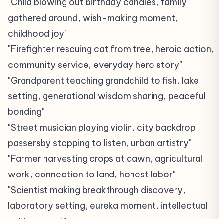
"Child blowing out birthday candles, family
gathered around, wish-making moment,
childhood joy"
"Firefighter rescuing cat from tree, heroic action,
community service, everyday hero story"
"Grandparent teaching grandchild to fish, lake
setting, generational wisdom sharing, peaceful
bonding"
"Street musician playing violin, city backdrop,
passersby stopping to listen, urban artistry"
"Farmer harvesting crops at dawn, agricultural
work, connection to land, honest labor"
"Scientist making breakthrough discovery,
laboratory setting, eureka moment, intellectual