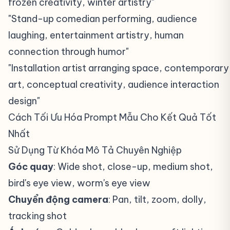
frozen creativity, winter artistry"
"Stand-up comedian performing, audience
laughing, entertainment artistry, human
connection through humor"
"Installation artist arranging space, contemporary
art, conceptual creativity, audience interaction
design"
Cách Tối Ưu Hóa Prompt Mẫu Cho Kết Quả Tốt
Nhất
#
Sử Dụng Từ Khóa Mô Tả Chuyên Nghiệp
#
Góc quay
: Wide shot, close-up, medium shot,
bird's eye view, worm's eye view
Chuyển động camera
: Pan, tilt, zoom, dolly,
tracking shot