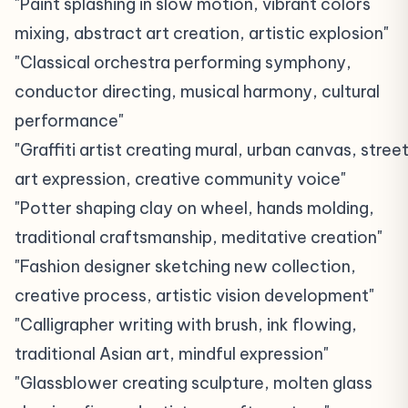
"Paint splashing in slow motion, vibrant colors
mixing, abstract art creation, artistic explosion"
"Classical orchestra performing symphony,
conductor directing, musical harmony, cultural
performance"
"Graffiti artist creating mural, urban canvas, stree
art expression, creative community voice"
"Potter shaping clay on wheel, hands molding,
traditional craftsmanship, meditative creation"
"Fashion designer sketching new collection,
creative process, artistic vision development"
"Calligrapher writing with brush, ink flowing,
traditional Asian art, mindful expression"
"Glassblower creating sculpture, molten glass