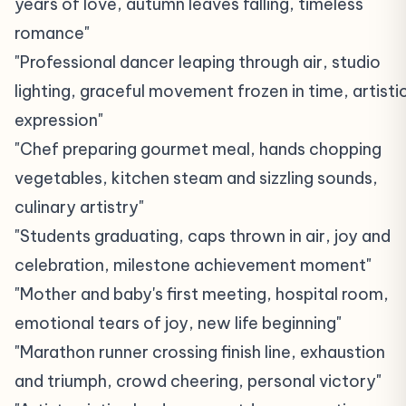
years of love, autumn leaves falling, timeless
romance"
"Professional dancer leaping through air, studio
lighting, graceful movement frozen in time, artisti
expression"
"Chef preparing gourmet meal, hands chopping
vegetables, kitchen steam and sizzling sounds,
culinary artistry"
"Students graduating, caps thrown in air, joy and
celebration, milestone achievement moment"
"Mother and baby's first meeting, hospital room,
emotional tears of joy, new life beginning"
"Marathon runner crossing finish line, exhaustion
and triumph, crowd cheering, personal victory"