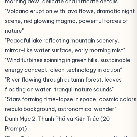
morning dew, delicate and intricate details"
"Volcano eruption with lava flows, dramatic night
scene, red glowing magma, powerful forces of
nature"
"Peaceful lake reflecting mountain scenery,
mirror-like water surface, early morning mist"
"Wind turbines spinning in green hills, sustainable
energy concept, clean technology in action"
"River flowing through autumn forest, leaves
floating on water, tranquil nature sounds"
"Stars forming time-lapse in space, cosmic colors
nebula background, astronomical wonder"
Danh Mục 2: Thành Phố và Kiến Trúc (20
Prompt)
#