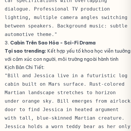
car specifications with overlapping
dialogue. Professional TV production
lighting, multiple camera angles switching
between speakers. Background music: subtle
automotive theme."
3.
Cabin Trên Sao Hỏa - Sci-Fi Drama
#
Tại sao trending:
Kết hợp yếu tố khoa học viễn tuưởng
với cảm xúc con người, môi trường ngoài hành tinh
Kịch Bản Chi Tiết:
#
"Bill and Jessica live in a futuristic log
cabin built on Mars surface. Rust-colored
Martian landscape stretches to horizon
under orange sky. Bill emerges from airlock
door to find Jessica in heated argument
with tall, blue-skinned Martian creature.
Jessica holds a worn teddy bear as her only