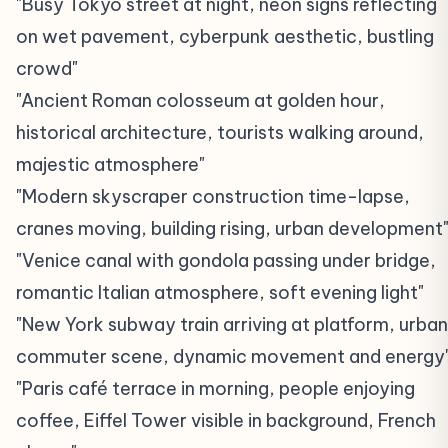
"Busy Tokyo street at night, neon signs reflecting
on wet pavement, cyberpunk aesthetic, bustling
crowd"
"Ancient Roman colosseum at golden hour,
historical architecture, tourists walking around,
majestic atmosphere"
"Modern skyscraper construction time-lapse,
cranes moving, building rising, urban development
"Venice canal with gondola passing under bridge,
romantic Italian atmosphere, soft evening light"
"New York subway train arriving at platform, urban
commuter scene, dynamic movement and energy
"Paris café terrace in morning, people enjoying
coffee, Eiffel Tower visible in background, French