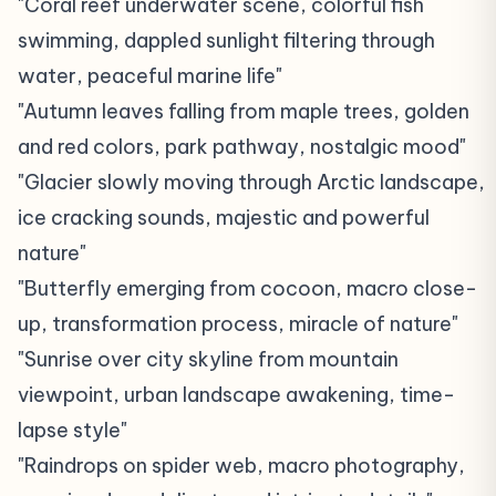
"Coral reef underwater scene, colorful fish
swimming, dappled sunlight filtering through
water, peaceful marine life"
"Autumn leaves falling from maple trees, golden
and red colors, park pathway, nostalgic mood"
"Glacier slowly moving through Arctic landscape,
ice cracking sounds, majestic and powerful
nature"
"Butterfly emerging from cocoon, macro close-
up, transformation process, miracle of nature"
"Sunrise over city skyline from mountain
viewpoint, urban landscape awakening, time-
lapse style"
"Raindrops on spider web, macro photography,