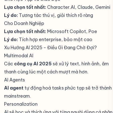
Lựa chọn tốt nhất:
Character.AI, Claude, Gemini
Lý do:
Tương tác thú vị, giải thích rõ ràng
Cho Doanh Nghiệp
#
Lựa chọn tốt nhất:
Microsoft Copilot, Poe
Lý do:
Tích hợp enterprise, bảo mật cao
Xu Hướng AI 2025 - Điều Gì Đang Chờ Đợi?
#
Multimodal AI
#
Các
công cụ AI 2025
sẽ xử lý text, hình ảnh, âm
thanh cùng lúc một cách mượt mà hơn.
AI Agents
#
AI agent
tự động hoá tasks phức tạp sẽ trở thành
mainstream.
Personalization
#
AI sẽ học và thích ứng với từng người dùng cá nhân