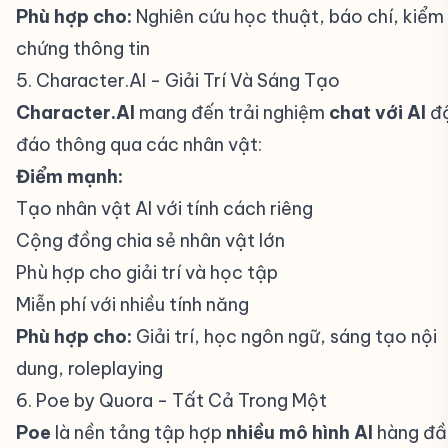
Phù hợp cho:
Nghiên cứu học thuật, báo chí, kiểm
chứng thông tin
5. Character.AI - Giải Trí Và Sáng Tạo
#
Character.AI
mang đến trải nghiệm
chat với AI
đ
đáo thông qua các nhân vật:
Điểm mạnh:
Tạo nhân vật AI với tính cách riêng
Cộng đồng chia sẻ nhân vật lớn
Phù hợp cho giải trí và học tập
Miễn phí với nhiều tính năng
Phù hợp cho:
Giải trí, học ngôn ngữ, sáng tạo nội
dung, roleplaying
6. Poe by Quora - Tất Cả Trong Một
#
Poe
là nền tảng tập hợp
nhiều mô hình AI
hàng đầ