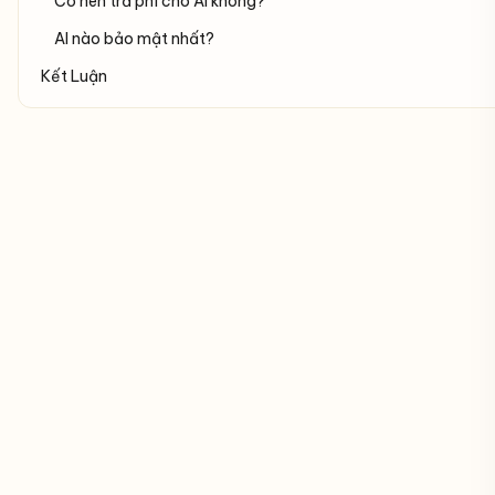
Có nên trả phí cho AI không?
AI nào bảo mật nhất?
Kết Luận