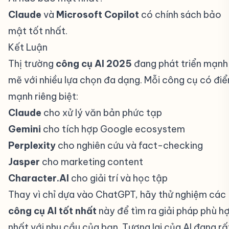
Claude
và
Microsoft Copilot
có chính sách bảo
mật tốt nhất.
Kết Luận
#
Thị trường
công cụ AI 2025
đang phát triển mạnh
mẽ với nhiều lựa chọn đa dạng. Mỗi công cụ có đi
mạnh riêng biệt:
Claude
cho xử lý văn bản phức tạp
Gemini
cho tích hợp Google ecosystem
Perplexity
cho nghiên cứu và fact-checking
Jasper
cho marketing content
Character.AI
cho giải trí và học tập
Thay vì chỉ dựa vào ChatGPT, hãy thử nghiệm các
công cụ AI tốt nhất
này để tìm ra giải pháp phù h
nhất với nhu cầu của bạn. Tương lai của AI đang rấ