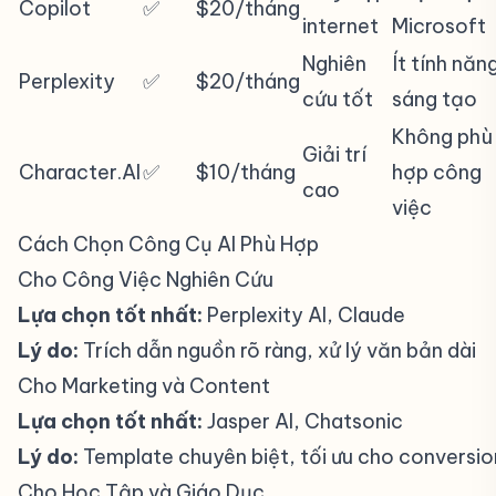
Copilot
✅
$20/tháng
internet
Microsoft
Nghiên
Ít tính năn
Perplexity
✅
$20/tháng
cứu tốt
sáng tạo
Không phù
Giải trí
Character.AI
✅
$10/tháng
hợp công
cao
việc
Cách Chọn Công Cụ AI Phù Hợp
#
Cho Công Việc Nghiên Cứu
#
Lựa chọn tốt nhất:
Perplexity AI, Claude
Lý do:
Trích dẫn nguồn rõ ràng, xử lý văn bản dài
Cho Marketing và Content
#
Lựa chọn tốt nhất:
Jasper AI, Chatsonic
Lý do:
Template chuyên biệt, tối ưu cho conversio
Cho Học Tập và Giáo Dục
#