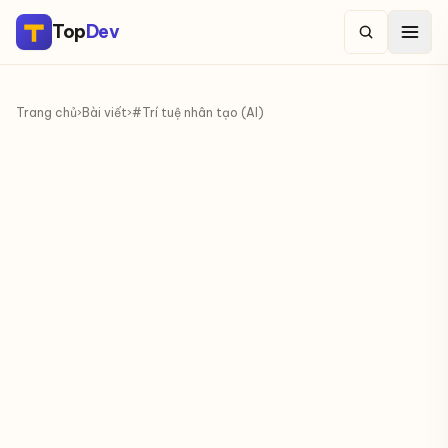
Top
Dev
Trang chủ
›
Bài viết
›
#Trí tuệ nhân tạo (AI)