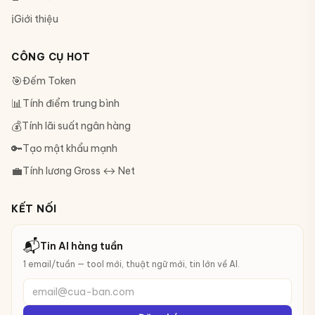
ℹ️
Giới thiệu
CÔNG CỤ HOT
🎯
Đếm Token
📊
Tính điểm trung bình
💰
Tính lãi suất ngân hàng
🔑
Tạo mật khẩu mạnh
💼
Tính lương Gross ↔ Net
KẾT NỐI
📬
Tin AI hàng tuần
1 email/tuần — tool mới, thuật ngữ mới, tin lớn về AI.
email@cua-ban.com