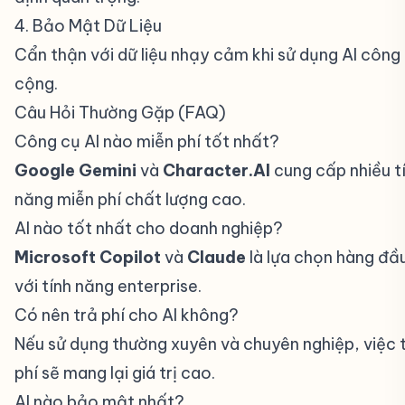
4. Bảo Mật Dữ Liệu
#
Cẩn thận với dữ liệu nhạy cảm khi sử dụng AI công
cộng.
Câu Hỏi Thường Gặp (FAQ)
#
Công cụ AI nào miễn phí tốt nhất?
#
Google Gemini
và
Character.AI
cung cấp nhiều t
năng miễn phí chất lượng cao.
AI nào tốt nhất cho doanh nghiệp?
#
Microsoft Copilot
và
Claude
là lựa chọn hàng đầ
với tính năng enterprise.
Có nên trả phí cho AI không?
#
Nếu sử dụng thường xuyên và chuyên nghiệp, việc 
phí sẽ mang lại giá trị cao.
AI nào bảo mật nhất?
#