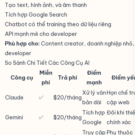
Tạo text, hình ảnh, và âm thanh
Tích hợp Google Search
Chatbot có thể training theo dữ liệu riêng
API mạnh mẽ cho developer
Phù hợp cho:
Content creator, doanh nghiệp nhỏ,
developer
So Sánh Chi Tiết Các Công Cụ AI
#
Miễn
Điểm
Công cụ
Trả phí
Điểm yế
phí
mạnh
Xử lý văn
Hạn chế tr
Claude
✅
$20/tháng
bản dài
cập web
Tích hợp
Đôi khi thi
Gemini
✅
$20/tháng
Google
chính xác
Truy cập
Phụ thuộc