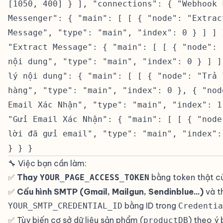
[1050, 400] } ], "connections": { "Webhook 
Messenger": { "main": [ [ { "node": "Extrac
Message", "type": "main", "index": 0 } ] ] 
"Extract Message": { "main": [ [ { "node": 
nội dung", "type": "main", "index": 0 } ] ]
lý nội dung": { "main": [ [ { "node": "Trả 
hàng", "type": "main", "index": 0 }, { "nod
Email Xác Nhận", "type": "main", "index": 1
"Gửi Email Xác Nhận": { "main": [ [ { "node
lời đã gửi email", "type": "main", "index":
} } }
🔧 Việc bạn cần làm:
#
✅
Thay
bằng token thật c
YOUR_PAGE_ACCESS_TOKEN
✅
Cấu hình SMTP (Gmail, Mailgun, Sendinblue...)
và t
bằng ID trong
YOUR_SMTP_CREDENTIAL_ID
Credentia
✅ Tùy biến cơ sở dữ liệu sản phẩm (
) theo ý 
productDB