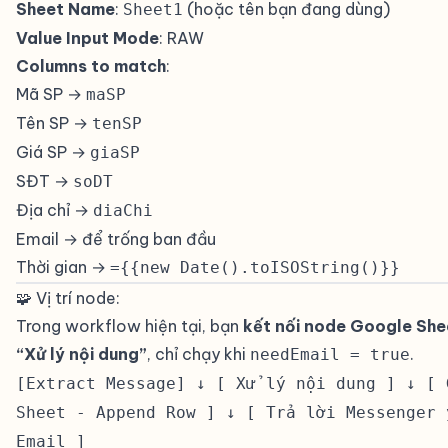
Sheet Name
:
(hoặc tên bạn đang dùng)
Sheet1
Value Input Mode
: RAW
Columns to match
:
Mã SP →
maSP
Tên SP →
tenSP
Giá SP →
giaSP
SĐT →
soDT
Địa chỉ →
diaChi
Email → để trống ban đầu
Thời gian →
={{new Date().toISOString()}}
🧩 Vị trí node:
#
Trong workflow hiện tại, bạn
kết nối node Google She
“Xử lý nội dung”
, chỉ chạy khi
.
needEmail = true
[Extract Message] ↓ [ Xử lý nội dung ] ↓ [ 
Sheet - Append Row ] ↓ [ Trả lời Messenger 
Email ]