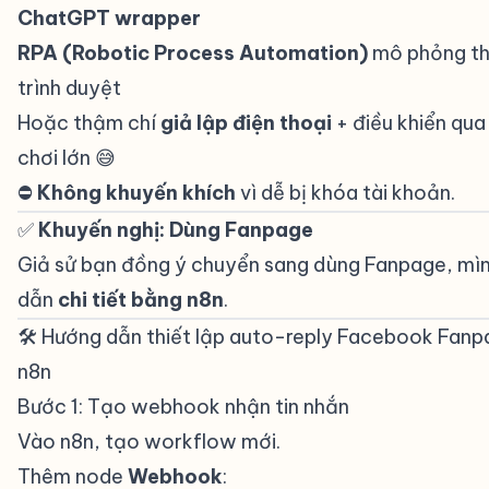
ChatGPT wrapper
RPA (Robotic Process Automation)
mô phỏng th
trình duyệt
Hoặc thậm chí
giả lập điện thoại
+ điều khiển qu
chơi lớn 😅
⛔
Không khuyến khích
vì dễ bị khóa tài khoản.
✅
Khuyến nghị: Dùng Fanpage
#
Giả sử bạn đồng ý chuyển sang dùng Fanpage, mì
dẫn
chi tiết bằng n8n
.
🛠 Hướng dẫn thiết lập auto-reply Facebook Fan
n8n
#
Bước 1: Tạo webhook nhận tin nhắn
#
Vào n8n, tạo workflow mới.
Thêm node
Webhook
: