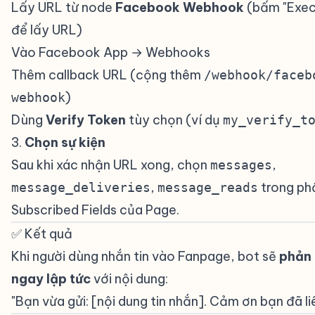
Lấy URL từ node
Facebook Webhook
(bấm "Exec
để lấy URL)
Vào
Facebook App → Webhooks
Thêm callback URL (cộng thêm
/webhook/faceb
)
webhook
Dùng
Verify Token
tùy chọn (ví dụ
my_verify_t
3.
Chọn sự kiện
#
Sau khi xác nhận URL xong, chọn
,
messages
,
trong ph
message_deliveries
message_reads
Subscribed Fields của Page.
✅ Kết quả
#
Khi người dùng nhắn tin vào Fanpage, bot sẽ
phản 
ngay lập tức
với nội dung:
"Bạn vừa gửi: [nội dung tin nhắn]. Cảm ơn bạn đã li