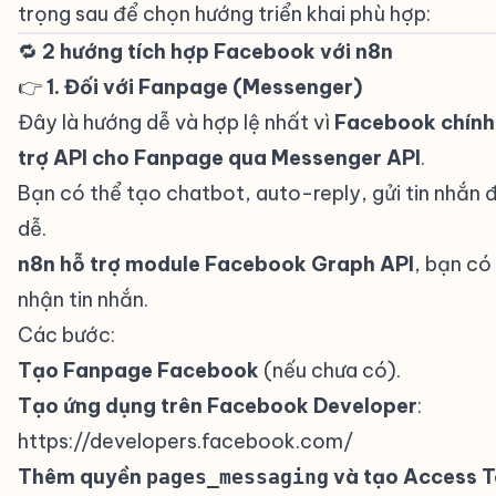
trọng sau để chọn hướng triển khai phù hợp:
🔁
2 hướng tích hợp Facebook với n8n
#
👉
1. Đối với Fanpage (Messenger)
#
Đây là hướng dễ và hợp lệ nhất vì
Facebook chính
trợ API cho Fanpage qua Messenger API
.
Bạn có thể tạo chatbot, auto-reply, gửi tin nhắn đị
dễ.
n8n hỗ trợ module Facebook Graph API
, bạn có
nhận tin nhắn.
Các bước:
Tạo Fanpage Facebook
(nếu chưa có).
Tạo ứng dụng trên Facebook Developer
:
https://developers.facebook.com/
Thêm quyền
và tạo Access 
pages_messaging