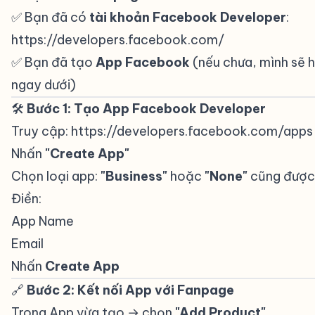
✅ Bạn đã có
tài khoản Facebook Developer
:
https://developers.facebook.com/
✅ Bạn đã tạo
App Facebook
(nếu chưa, mình sẽ 
ngay dưới)
🛠️
Bước 1: Tạo App Facebook Developer
#
Truy cập:
https://developers.facebook.com/apps
Nhấn
"Create App"
Chọn loại app:
"Business"
hoặc
"None"
cũng được
Điền:
App Name
Email
Nhấn
Create App
🔗
Bước 2: Kết nối App với Fanpage
#
Trong App vừa tạo → chọn
"Add Product"