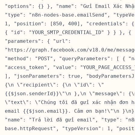
"options": {} }, "name": "Gửi Email Xác Nhậ
"type": "n8n-nodes-base.emailSend", "typeVe
1, "position": [850, 400], "credentials": {
{ "id": "YOUR_SMTP_CREDENTIAL_ID" } } }, {
"parameters": { "url":
"https://graph.facebook.com/v18.0/me/messag
"method": "POST", "queryParameters": [ { "n
"access_token", "value": "YOUR_PAGE_ACCESS_
], "jsonParameters": true, "bodyParametersJ
{\n \"recipient\": {\n \"id\": \"
{{$json.senderId}}\"\n },\n \"message\": {\
\"text\": \"Chúng tôi đã gửi xác nhận đơn h
email {{$json.email}}. Cảm ơn bạn!\"\n }\n}
"name": "Trả lời đã gửi email", "type": "n8
base.httpRequest", "typeVersion": 1, "posit