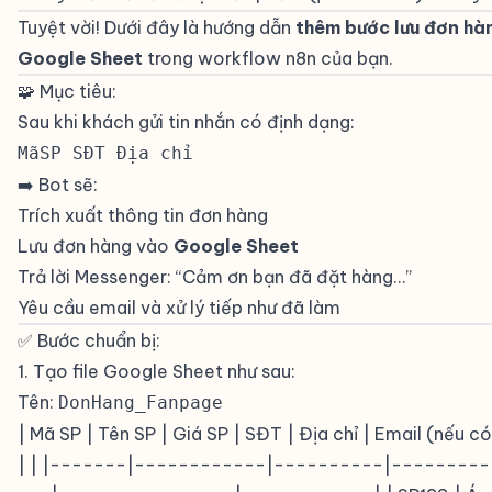
Tuyệt vời! Dưới đây là hướng dẫn
thêm bước lưu đơn hà
Google Sheet
trong workflow n8n của bạn.
🧩 Mục tiêu:
#
Sau khi khách gửi tin nhắn có định dạng:
MãSP SĐT Địa chỉ
➡️ Bot sẽ:
Trích xuất thông tin đơn hàng
Lưu đơn hàng vào
Google Sheet
Trả lời Messenger: “Cảm ơn bạn đã đặt hàng…”
Yêu cầu email và xử lý tiếp như đã làm
✅ Bước chuẩn bị:
#
1. Tạo file Google Sheet như sau:
#
Tên:
DonHang_Fanpage
| Mã SP | Tên SP | Giá SP | SĐT | Địa chỉ | Email (nếu có
| | |-------|------------|----------|--------