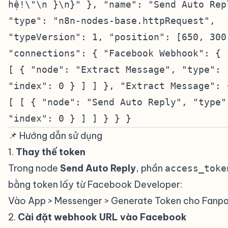
hệ!\"\n }\n}" }, "name": "Send Auto Rep
"type": "n8n-nodes-base.httpRequest",
"typeVersion": 1, "position": [650, 300
"connections": { "Facebook Webhook": { 
[ { "node": "Extract Message", "type": 
"index": 0 } ] ] }, "Extract Message": 
[ [ { "node": "Send Auto Reply", "type"
"index": 0 } ] ] } } }
📌 Hướng dẫn sử dụng
#
1.
Thay thế token
#
Trong node
Send Auto Reply
, phần
access_toke
bằng token lấy từ Facebook Developer:
Vào App > Messenger > Generate Token cho Fanp
2.
Cài đặt webhook URL vào Facebook
#