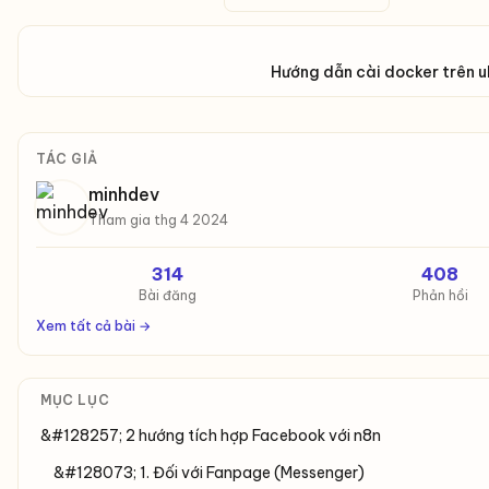
Hướng dẫn cài docker trên 
TÁC GIẢ
minhdev
Tham gia thg 4 2024
314
408
Bài đăng
Phản hồi
Xem tất cả bài →
MỤC LỤC
&#128257; 2 hướng tích hợp Facebook với n8n
&#128073; 1. Đối với Fanpage (Messenger)