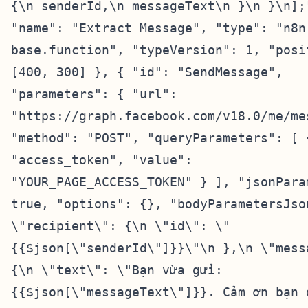
{\n senderId,\n messageText\n }\n }\n];
"name": "Extract Message", "type": "n8n
base.function", "typeVersion": 1, "posi
[400, 300] }, { "id": "SendMessage",
"parameters": { "url":
"https://graph.facebook.com/v18.0/me/me
"method": "POST", "queryParameters": [ 
"access_token", "value":
"YOUR_PAGE_ACCESS_TOKEN" } ], "jsonPara
true, "options": {}, "bodyParametersJso
\"recipient\": {\n \"id\": \"
{{$json[\"senderId\"]}}\"\n },\n \"mess
{\n \"text\": \"Bạn vừa gửi:
{{$json[\"messageText\"]}}. Cảm ơn bạn 