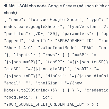
💬 Mẫu JSON cho node Google Sheets (nếu bạn thích c
nhanh):
#
{ "name": "Lưu vào Google Sheet", "type": "
nodes-base.googleSheets", "typeVersion": 2,
"position": [700, 180], "parameters": { "op
"append", "sheetId": "SPREADSHEET_ID", "ran
"Sheet1!A:G", "valueInputMode": "RAW", "opt
{}, "inputs": { "rows": [ { "maSP": "=
{{$json.maSP}}", "tenSP": "={{$json.tenSP}}
"giaSP": "={{$json.giaSP}}", "soDT": "=
{{$json.soDT}}", "diaChi": "={{$json.diaChi
"email": "", "thoiGian": "={{new
Date().toISOString()}}" } ] } }, "credentia
"googleApi": { "id":
"YOUR_GOOGLE_SHEET_CREDENTIAL_ID" } } }