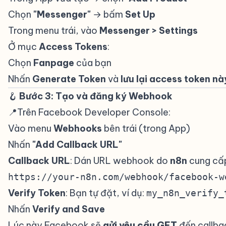
Chọn
"Messenger"
→ bấm
Set Up
Trong menu trái, vào
Messenger > Settings
Ở mục
Access Tokens
:
Chọn
Fanpage
của bạn
Nhấn
Generate Token
và
lưu lại access token nà
🪝
Bước 3: Tạo và đăng ký Webhook
#
📍Trên Facebook Developer Console:
#
Vào menu
Webhooks
bên trái (trong App)
Nhấn
"Add Callback URL"
Callback URL
: Dán URL webhook do
n8n
cung cấ
https://your-n8n.com/webhook/facebook-w
Verify Token
: Bạn tự đặt, ví dụ:
my_n8n_verify_
Nhấn
Verify and Save
Lúc này Facebook sẽ
gửi yêu cầu GET
đến callba