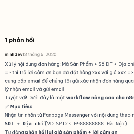
1 phản hồi
minhdev
13 tháng 6, 2025
Xử lý nội dung đơn hàng: Mã Sản Phẩm + Số ĐT + Địa ch
=> thì trả lời cảm ơn bạn đã đặt hàng xxx với giá xxx =>
cung cấp email để chúng tôi gửi xác nhận đơn hàng qua
lý nhận email và gửi email
Tuyệt vời! Dưới đây là một
workflow nâng cao cho n8
✅
Mục tiêu:
#
Nhận tin nhắn từ Fanpage Messenger với nội dung theo
(VD:
)
SĐT + Địa chỉ
SP123 0988888888 Hà Nội
Tự động
phản hồi lại giá sản phẩm + lời cảm ơn