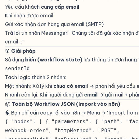
Yêu cầu khách
cung cấp email
Khi nhận được email:
Gửi xác nhận đơn hàng qua email (SMTP)
Trả lời tin nhắn Messenger: “Chúng tôi đã gửi xác nhận 
email…”
🎯
Giải pháp
#
Sử dụng
biến (workflow state)
lưu thông tin đơn hàng
senderId
Tách logic thành 2 nhánh:
Một nhánh: Xử lý khi
chưa có email
→ phản hồi yêu cầu 
Nhánh còn lại: Khi người dùng gửi
email
→ gửi mail + phả
📦
Toàn bộ Workflow JSON (Import vào n8n)
#
🧠 Bạn chỉ cần copy rồi vào n8n → Menu → "Import from
{ "nodes": [ { "parameters": { "path": "fac
webhook-order", "httpMethod": "POST",