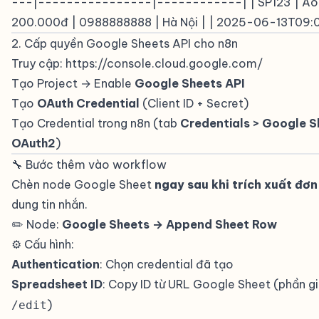
---|----------------|------------| | SP123 | Áo 
200.000đ | 0988888888 | Hà Nội | | 2025-06-13T09:0
2. Cấp quyền Google Sheets API cho n8n
#
Truy cập:
https://console.cloud.google.com/
Tạo Project → Enable
Google Sheets API
Tạo
OAuth Credential
(Client ID + Secret)
Tạo Credential trong n8n (tab
Credentials > Google S
OAuth2
)
🔧 Bước thêm vào workflow
#
Chèn node Google Sheet
ngay sau khi trích xuất đơ
dung tin nhắn.
✏️ Node:
Google Sheets → Append Sheet Row
#
⚙️ Cấu hình:
Authentication
: Chọn credential đã tạo
Spreadsheet ID
: Copy ID từ URL Google Sheet (phần g
)
/edit