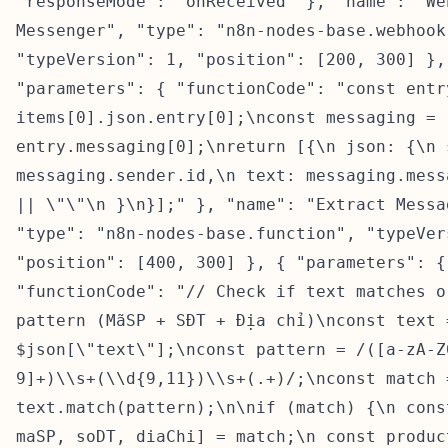
"responseMode": "onReceived" }, "name": "We
Messenger", "type": "n8n-nodes-base.webhook
"typeVersion": 1, "position": [200, 300] },
"parameters": { "functionCode": "const entr
items[0].json.entry[0];\nconst messaging =
entry.messaging[0];\nreturn [{\n json: {\n 
messaging.sender.id,\n text: messaging.mess
|| \"\"\n }\n}];" }, "name": "Extract Messa
"type": "n8n-nodes-base.function", "typeVer
"position": [400, 300] }, { "parameters": {
"functionCode": "// Check if text matches o
pattern (MãSP + SĐT + Địa chỉ)\nconst text 
$json[\"text\"];\nconst pattern = /([a-zA-Z
9]+)\\s+(\\d{9,11})\\s+(.+)/;\nconst match 
text.match(pattern);\n\nif (match) {\n cons
maSP, soDT, diaChi] = match;\n const produc