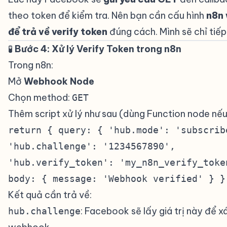
theo token để kiểm tra. Nên bạn cần cấu hình
n8n
để trả về verify token
đúng cách. Mình sẽ chỉ tiếp
🧪
Bước 4: Xử lý Verify Token trong n8n
#
Trong n8n:
#
Mở
Webhook Node
Chọn method:
GET
Thêm script xử lý như sau (dùng Function node nếu
return { query: { 'hub.mode': 'subscrib
'hub.challenge': '1234567890',
'hub.verify_token': 'my_n8n_verify_toke
body: { message: 'Webhook verified' } }
Kết quả cần trả về:
: Facebook sẽ lấy giá trị này để 
hub.challenge