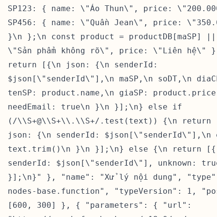
SP123: { name: \"Áo Thun\", price: \"200.00
SP456: { name: \"Quần Jean\", price: \"350.
}\n };\n const product = productDB[maSP] ||
\"Sản phẩm không rõ\", price: \"Liên hệ\" }
return [{\n json: {\n senderId:
$json[\"senderId\"],\n maSP,\n soDT,\n diaC
tenSP: product.name,\n giaSP: product.price
needEmail: true\n }\n }];\n} else if
(/\\S+@\\S+\\.\\S+/.test(text)) {\n return 
json: {\n senderId: $json[\"senderId\"],\n 
text.trim()\n }\n }];\n} else {\n return [{
senderId: $json[\"senderId\"], unknown: tru
}];\n}" }, "name": "Xử lý nội dung", "type"
nodes-base.function", "typeVersion": 1, "po
[600, 300] }, { "parameters": { "url":