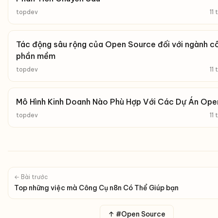
topdev
11
Tác động sâu rộng của Open Source đối với ngành c
phần mềm
topdev
11
Mô Hình Kinh Doanh Nào Phù Hợp Với Các Dự Án Op
topdev
11
← Bài trước
Top những việc mà Công Cụ n8n Có Thể Giúp bạn
↑ #Open Source