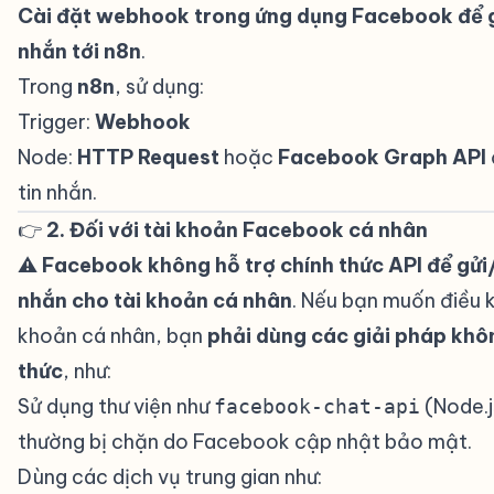
Cài đặt webhook trong ứng dụng Facebook để g
nhắn tới n8n
.
Trong
n8n
, sử dụng:
Trigger:
Webhook
Node:
HTTP Request
hoặc
Facebook Graph API
tin nhắn.
👉
2. Đối với tài khoản Facebook cá nhân
#
⚠️
Facebook không hỗ trợ chính thức API để gửi
nhắn cho tài khoản cá nhân
. Nếu bạn muốn điều k
khoản cá nhân, bạn
phải dùng các giải pháp khô
thức
, như:
Sử dụng thư viện như
(Node.j
facebook-chat-api
thường bị chặn do Facebook cập nhật bảo mật.
Dùng các dịch vụ trung gian như: