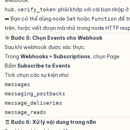
webhook.
: phải khớp với cái bạn nhập ở
hub.verify_token
➡️ Bạn có thể dùng node
hoặc
để t
Set
Function
trên, hoặc viết đoạn mã nhỏ trong node HTTP res
🎯
Bước 5: Chọn Events cho Webhook
#
Sau khi webhook được xác thực:
Trong
Webhooks > Subscriptions
, chọn Page
Bấm
Subscribe to Events
Tick chọn các sự kiện như:
messages
messaging_postbacks
message_deliveries
message_reads
🧾
Bước 6: Xử lý nội dung trong n8n
#