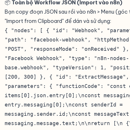
📦
Toàn bộ Workflow JSON (Import vào n8n)
#
Bạn copy đoạn JSON sau rồi vào n8n > Menu (góc t
"Import from Clipboard" để dán và sử dụng:
{ "nodes": [ { "id": "Webhook", "parame
"path": "facebook-webhook", "httpMethod
"POST", "responseMode": "onReceived" },
"Facebook Webhook", "type": "n8n-nodes-
base.webhook", "typeVersion": 1, "posit
[200, 300] }, { "id": "ExtractMessage",
"parameters": { "functionCode": "const 
items[0].json.entry[0];\nconst messagin
entry.messaging[0];\nconst senderId =
messaging.sender.id;\nconst messageText
messaging.message.text;\n\nreturn [\n {