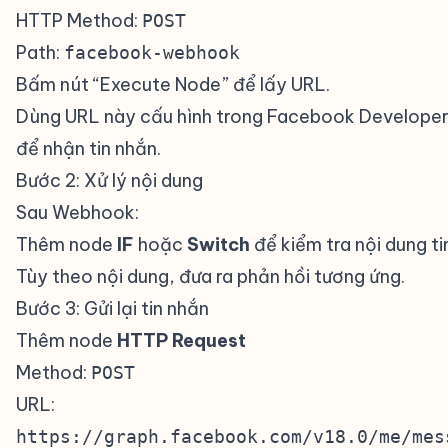
HTTP Method:
POST
Path:
facebook-webhook
Bấm nút “Execute Node” để lấy URL.
Dùng URL này cấu hình trong Facebook Develope
để nhận tin nhắn.
Bước 2: Xử lý nội dung
#
Sau Webhook:
Thêm node
IF
hoặc
Switch
để kiểm tra nội dung ti
Tùy theo nội dung, đưa ra phản hồi tương ứng.
Bước 3: Gửi lại tin nhắn
#
Thêm node
HTTP Request
Method:
POST
URL:
https://graph.facebook.com/v18.0/me/mes