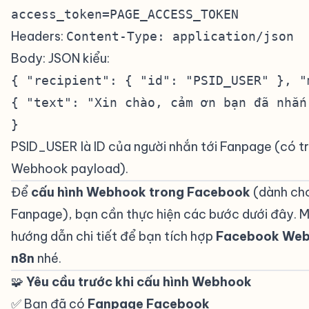
access_token=PAGE_ACCESS_TOKEN
Headers:
Content-Type: application/json
Body: JSON kiểu:
{ "recipient": { "id": "PSID_USER" }, "
{ "text": "Xin chào, cảm ơn bạn đã nhắn
}
PSID_USER là ID của người nhắn tới Fanpage (có t
Webhook payload).
Để
cấu hình Webhook trong Facebook
(dành ch
Fanpage), bạn cần thực hiện các bước dưới đây. M
hướng dẫn chi tiết để bạn tích hợp
Facebook Web
n8n
nhé.
🧩
Yêu cầu trước khi cấu hình Webhook
#
✅ Bạn đã có
Fanpage Facebook