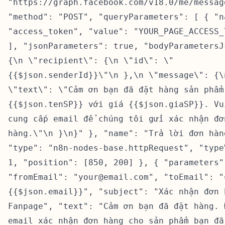
"https://graph.facebook.com/v18.0/me/messag
"method": "POST", "queryParameters": [ { "n
"access_token", "value": "YOUR_PAGE_ACCESS_
], "jsonParameters": true, "bodyParametersJ
{\n \"recipient\": {\n \"id\": \"
{{$json.senderId}}\"\n },\n \"message\": {\
\"text\": \"Cảm ơn bạn đã đặt hàng sản phẩm
{{$json.tenSP}} với giá {{$json.giaSP}}. Vu
cung cấp email để chúng tôi gửi xác nhận đơ
hàng.\"\n }\n}" }, "name": "Trả lời đơn hàn
"type": "n8n-nodes-base.httpRequest", "type
1, "position": [850, 200] }, { "parameters"
"fromEmail": "your@email.com", "toEmail": "
{{$json.email}}", "subject": "Xác nhận đơn 
Fanpage", "text": "Cảm ơn bạn đã đặt hàng. 
email xác nhận đơn hàng cho sản phẩm bạn đã