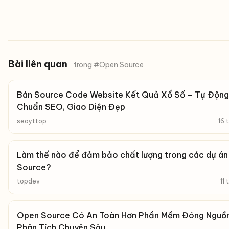
Bài liên quan
trong #Open Source
Bán Source Code Website Kết Quả Xổ Số – Tự Động
Chuẩn SEO, Giao Diện Đẹp
seoyttop
16 
Làm thế nào để đảm bảo chất lượng trong các dự á
Source?
topdev
11
Open Source Có An Toàn Hơn Phần Mềm Đóng Nguồ
Phân Tích Chuyên Sâu