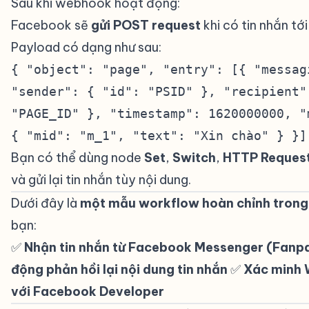
Sau khi webhook hoạt động:
Facebook sẽ
gửi POST request
khi có tin nhắn tớ
Payload có dạng như sau:
{ "object": "page", "entry": [{ "messag
"sender": { "id": "PSID" }, "recipient"
"PAGE_ID" }, "timestamp": 1620000000, "
{ "mid": "m_1", "text": "Xin chào" } }]
Bạn có thể dùng node
Set
,
Switch
,
HTTP Reques
và gửi lại tin nhắn tùy nội dung.
Dưới đây là
một mẫu workflow hoàn chỉnh trong
bạn:
✅
Nhận tin nhắn từ Facebook Messenger (Fanp
động phản hồi lại nội dung tin nhắn
✅
Xác minh
với Facebook Developer