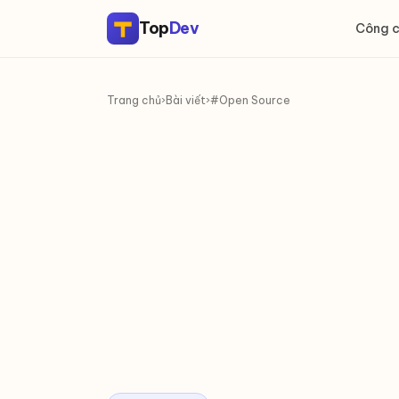
Top
Dev
Công 
Trang chủ
›
Bài viết
›
#Open Source