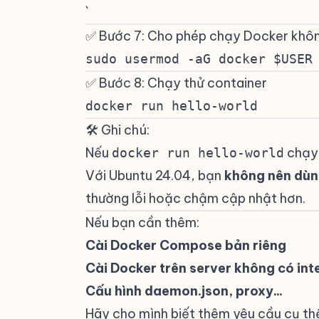
`
✅ Bước 7: Cho phép chạy Docker khôn
sudo usermod -aG docker $USER
✅ Bước 8: Chạy thử container
#
docker run hello-world
🛠️ Ghi chú:
#
Nếu
chạy 
docker run hello-world
Với Ubuntu 24.04, bạn
không nên dù
thường lỗi hoặc chậm cập nhật hơn.
Nếu bạn cần thêm:
Cài Docker Compose bản riêng
Cài Docker trên server không có int
Cấu hình daemon.json, proxy...
Hãy cho mình biết thêm yêu cầu cụ th