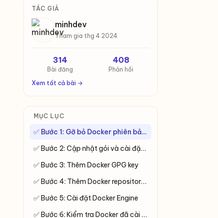
TÁC GIẢ
minhdev
Tham gia thg 4 2024
314
408
Bài đăng
Phản hồi
Xem tất cả bài →
MỤC LỤC
✅ Bước 1: Gỡ bỏ Docker phiên bản cũ (nếu có)
✅ Bước 2: Cập nhật gói và cài đặt các gói cần thiết
✅ Bước 3: Thêm Docker GPG key
✅ Bước 4: Thêm Docker repository chính thức
✅ Bước 5: Cài đặt Docker Engine
✅ Bước 6: Kiểm tra Docker đã cài chưa