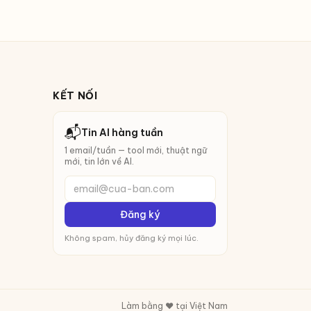
KẾT NỐI
📬
Tin AI hàng tuần
1 email/tuần — tool mới, thuật ngữ
mới, tin lớn về AI.
email@cua-ban.com
Đăng ký
Không spam, hủy đăng ký mọi lúc.
Làm bằng ❤️ tại Việt Nam