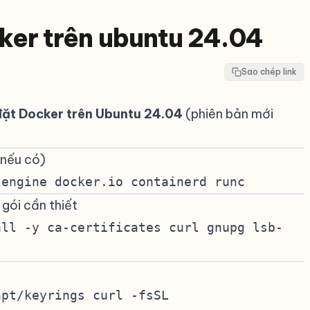
ker trên ubuntu 24.04
Sao chép link
đặt Docker trên Ubuntu 24.04
(phiên bản mới
(nếu có)
#
-engine docker.io containerd runc
gói cần thiết
#
all -y ca-certificates curl gnupg lsb-
apt/keyrings curl -fsSL