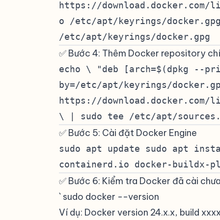
https://download.docker.com/l
o /etc/apt/keyrings/docker.gp
/etc/apt/keyrings/docker.gpg
✅ Bước 4: Thêm Docker repository ch
echo \ "deb [arch=$(dpkg --pr
by=/etc/apt/keyrings/docker.g
https://download.docker.com/l
\ | sudo tee /etc/apt/sources
✅ Bước 5: Cài đặt Docker Engine
#
sudo apt update sudo apt inst
containerd.io docker-buildx-p
✅ Bước 6: Kiểm tra Docker đã cài chư
` sudo docker --version
Ví dụ: Docker version 24.x.x, build xxx