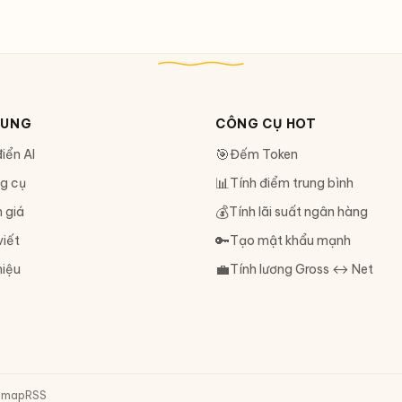
DUNG
CÔNG CỤ HOT
🎯
iển AI
Đếm Token
📊
g cụ
Tính điểm trung bình
💰
 giá
Tính lãi suất ngân hàng
🔑
viết
Tạo mật khẩu mạnh
💼
hiệu
Tính lương Gross ↔ Net
emap
RSS