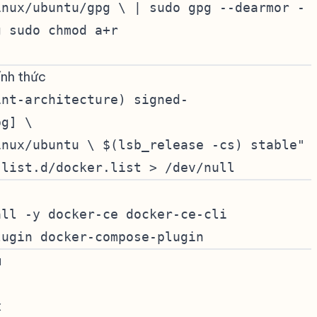
inux/ubuntu/gpg \ | sudo gpg --dearmor -
g sudo chmod a+r
ính thức
#
int-architecture) signed-
pg] \
inux/ubuntu \ $(lsb_release -cs) stable"
.list.d/docker.list > /dev/null
all -y docker-ce docker-ce-cli
lugin docker-compose-plugin
a
#
x