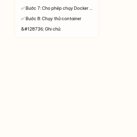
✅ Bước 7: Cho phép chạy Docker không cần sudo (tuỳ chọn)
✅ Bước 8: Chạy thử container
&#128736;️ Ghi chú: