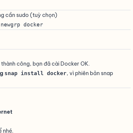
g cần sudo (tuỳ chọn)
#
 newgrp docker
thành công, bạn đã cài Docker OK.
ng
, vì phiên bản snap
snap install docker
ernet
ể nhé.