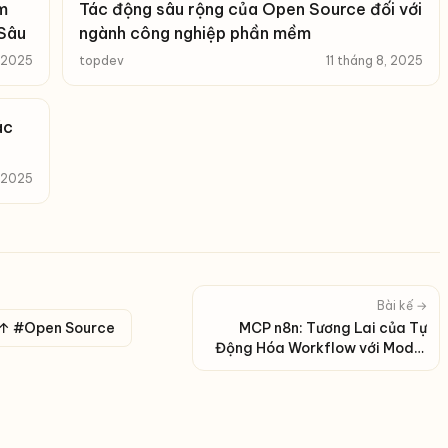
m
Tác động sâu rộng của Open Source đối với
Sâu
ngành công nghiệp phần mềm
, 2025
topdev
11 tháng 8, 2025
ác
, 2025
Bài kế →
↑ #Open Source
MCP n8n: Tương Lai của Tự
Động Hóa Workflow với Model
Context Protocol