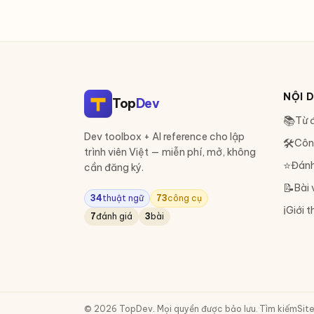
NỘI 
Top
Dev
📚
Từ đ
Dev toolbox + AI reference cho lập
🛠
Côn
trình viên Việt — miễn phí, mở, không
⭐
Đánh
cần đăng ký.
📝
Bài 
34
thuật ngữ
73
công cụ
ℹ️
Giới t
7
đánh giá
3
bài
© 2026 TopDev. Mọi quyền được bảo lưu.
·
Tìm kiếm
Sit