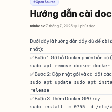
#Open Source
Hướng dẫn cài doc
minhdev
·
7 tháng 7, 2025
·
📖 1 phút đọc
Dưới đây là hướng dẫn đầy đủ để
cài 
nhất):
✅ Bước 1: Gỡ bỏ Docker phiên bản cũ 
sudo apt remove docker docker
✅ Bước 2: Cập nhật gói và cài đặt các 
sudo apt update sudo apt inst
release
✅ Bước 3: Thêm Docker GPG key
#
sudo install -m 0755 -d /etc/