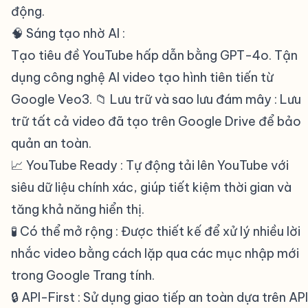
động.
🧠 Sáng tạo nhờ AI :
Tạo tiêu đề YouTube hấp dẫn bằng GPT-4o. Tận
dụng công nghệ AI video tạo hình tiên tiến từ
Google Veo3. 📁 Lưu trữ và sao lưu đám mây : Lưu
trữ tất cả video đã tạo trên Google Drive để bảo
quản an toàn.
📈 YouTube Ready : Tự động tải lên YouTube với
siêu dữ liệu chính xác, giúp tiết kiệm thời gian và
tăng khả năng hiển thị.
🧪 Có thể mở rộng : Được thiết kế để xử lý nhiều lời
nhắc video bằng cách lặp qua các mục nhập mới
trong Google Trang tính.
🔒 API-First : Sử dụng giao tiếp an toàn dựa trên API