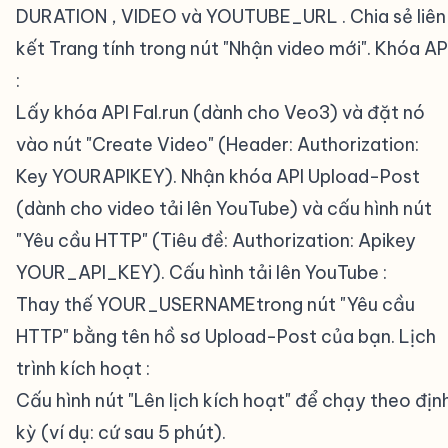
DURATION , VIDEO và YOUTUBE_URL . Chia sẻ liên
kết Trang tính trong nút "Nhận video mới". Khóa AP
:
Lấy khóa API Fal.run (dành cho Veo3) và đặt nó
vào nút "Create Video" (Header: Authorization:
Key YOURAPIKEY). Nhận khóa API Upload-Post
(dành cho video tải lên YouTube) và cấu hình nút
"Yêu cầu HTTP" (Tiêu đề: Authorization: Apikey
YOUR_API_KEY). Cấu hình tải lên YouTube :
Thay thế YOUR_USERNAMEtrong nút "Yêu cầu
HTTP" bằng tên hồ sơ Upload-Post của bạn. Lịch
trình kích hoạt :
Cấu hình nút "Lên lịch kích hoạt" để chạy theo địn
kỳ (ví dụ: cứ sau 5 phút).