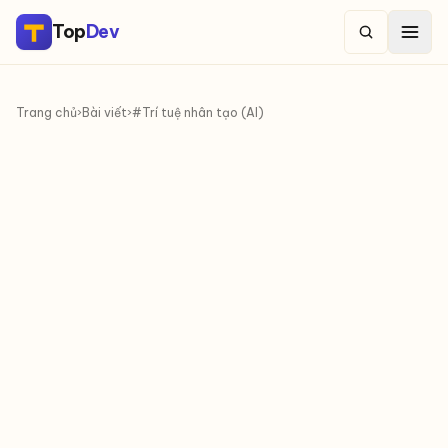
Top
Dev
Trang chủ
›
Bài viết
›
#Trí tuệ nhân tạo (AI)