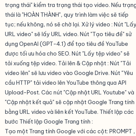
trạng thái" kiểm tra trạng thái tạo video. Nếu trạn
thái là "HOÀN THÀNH", quy trình làm việc sẽ tiếp
tục; nếu không, nó sẽ chờ lại. Xử lý video : Nút "Lấ
URL video" sẽ lấy URL video. Nút "Tạo tiêu đề" sử
dụng OpenAI (GPT-4.1) để tạo tiêu đề YouTube
được tối ưu hóa cho SEO. Nút "Lấy tệp video" sẽ
tải xuống tệp video. Tải lên & Cập nhật : Nút "Tải
video lên" sẽ lưu video vào Google Drive. Nút "Yêu
cầu HTTP" tải video lên YouTube thông qua API
Upload-Post. Các nút "Cập nhật URL Youtube" và
"Cập nhật kết quả" sẽ cập nhật Google Trang tính
bằng URL video và liên kết YouTube. Thiết lập các
bước Thiết lập Google Trang tính :
Tạo một Trang tính Google với các cột: PROMPT ,