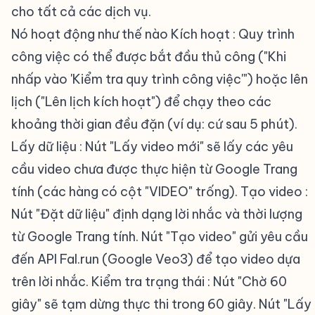
cho tất cả các dịch vụ.
Nó hoạt động như thế nào Kích hoạt : Quy trình
công việc có thể được bắt đầu thủ công ("Khi
nhấp vào 'Kiểm tra quy trình công việc'") hoặc lên
lịch ("Lên lịch kích hoạt") để chạy theo các
khoảng thời gian đều đặn (ví dụ: cứ sau 5 phút).
Lấy dữ liệu : Nút "Lấy video mới" sẽ lấy các yêu
cầu video chưa được thực hiện từ Google Trang
tính (các hàng có cột "VIDEO" trống). Tạo video :
Nút "Đặt dữ liệu" định dạng lời nhắc và thời lượng
từ Google Trang tính. Nút "Tạo video" gửi yêu cầu
đến API Fal.run (Google Veo3) để tạo video dựa
trên lời nhắc. Kiểm tra trạng thái : Nút "Chờ 60
giây" sẽ tạm dừng thực thi trong 60 giây. Nút "Lấy