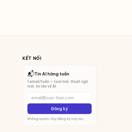
KẾT NỐI
📬
Tin AI hàng tuần
1 email/tuần — tool mới, thuật ngữ
mới, tin lớn về AI.
email@cua-ban.com
Đăng ký
Không spam, hủy đăng ký mọi lúc.