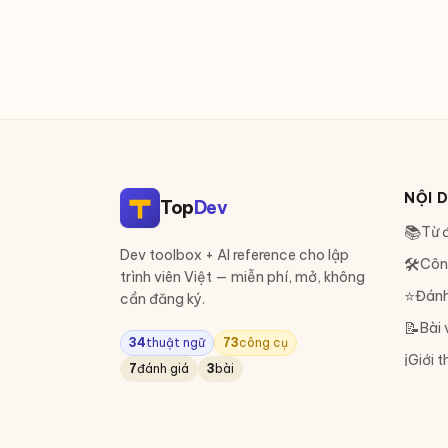
NỘI 
Top
Dev
📚
Từ đ
Dev toolbox + AI reference cho lập
🛠
Côn
trình viên Việt — miễn phí, mở, không
⭐
Đánh
cần đăng ký.
📝
Bài 
34
thuật ngữ
73
công cụ
ℹ️
Giới t
7
đánh giá
3
bài