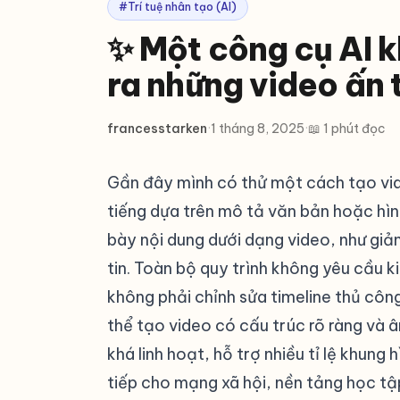
#Trí tuệ nhân tạo (AI)
✨ Một công cụ AI k
ra những video ấn 
francesstarken
·
1 tháng 8, 2025
·
📖 1 phút đọc
Gần đây mình có thử một cách tạo vid
tiếng dựa trên mô tả văn bản hoặc hìn
bày nội dung dưới dạng video, như giản
tin. Toàn bộ quy trình không yêu cầu 
không phải chỉnh sửa timeline thủ côn
thể tạo video có cấu trúc rõ ràng và 
khá linh hoạt, hỗ trợ nhiều tỉ lệ khung
tiếp cho mạng xã hội, nền tảng học t