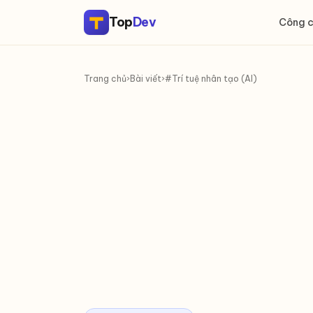
Top
Dev
Công 
Trang chủ
›
Bài viết
›
#Trí tuệ nhân tạo (AI)