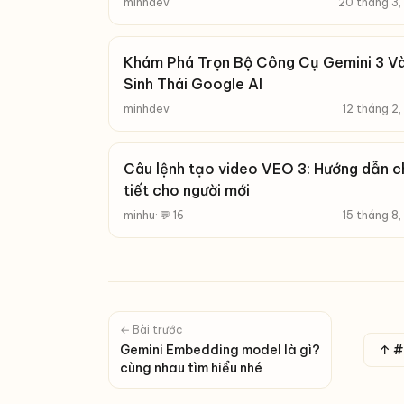
minhdev
20 tháng 3,
Khám Phá Trọn Bộ Công Cụ Gemini 3 V
Sinh Thái Google AI
minhdev
12 tháng 2
Câu lệnh tạo video VEO 3: Hướng dẫn c
tiết cho người mới
minhu
· 💬 16
15 tháng 8
← Bài trước
Gemini Embedding model là gì?
↑ #T
cùng nhau tìm hiểu nhé