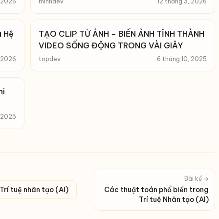
 2026
minhdev
12 tháng 3, 2026
à Hệ
TẠO CLIP TỪ ẢNH – BIẾN ẢNH TĨNH THÀNH
VIDEO SỐNG ĐỘNG TRONG VÀI GIÂY
, 2026
topdev
6 tháng 10, 2025
hi
, 2025
Bài kế →
rí tuệ nhân tạo (AI)
Các thuật toán phổ biến trong
Trí tuệ Nhân tạo (AI)