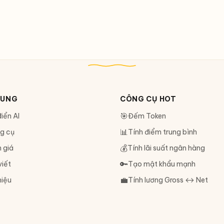
DUNG
CÔNG CỤ HOT
🎯
iển AI
Đếm Token
📊
g cụ
Tính điểm trung bình
💰
 giá
Tính lãi suất ngân hàng
🔑
viết
Tạo mật khẩu mạnh
💼
hiệu
Tính lương Gross ↔ Net