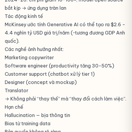
bắt kịp → ứng dụng tràn lan
Tác động kinh tế
McKinsey ước tính Generative AI có thể tạo ra $2.6 -
4.4 nghìn tỷ USD giá trị/năm (~tương đương GDP Anh
quốc).
Các nghề ảnh hưởng nhất:
Marketing copywriter
Software engineer (productivity tăng 30-50%)
Customer support (chatbot xử lý tier 1)
Designer (concept và mockup)
Translator
→ Không phải “thay thế” mà “thay đổi cách làm việc”.
Hạn chế
Hallucination
— bịa thông tin
Bias từ training data
Bản quyền không rõ ràng