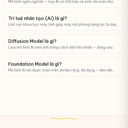
Mô hình ngôn ngữ lớn — loại AI có thể hiểu và sinh văn bản như
con người. ChatGPT, Claude, Gemini đều là LLM.
Trí tuệ nhân tạo (AI) là gì?
Lĩnh vực khoa học máy tính giúp máy mô phỏng năng lực tư duy,
học tập và ra quyết định của con người.
Diffusion Model là gì?
Loại mô hình AI sinh ảnh bằng cách dần khử nhiễu — đứng sau
Midjourney, Stable Diffusion, DALL-E.
Foundation Model là gì?
Mô hình AI lớn được train trên dữ liệu rộng, đa dụng — làm nền
tảng để fine-tune cho nhiều task khác nhau.