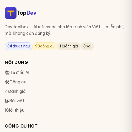
Top
Dev
Dev toolbox + AI reference cho lập trình viên Việt — miễn phí,
mở, không cần đăng ký.
34
thuật ngữ
93
công cụ
11
đánh giá
3
bài
NỘI DUNG
📚
Từ điển AI
🛠
Công cụ
⭐
Đánh giá
📝
Bài viết
ℹ️
Giới thiệu
CÔNG CỤ HOT