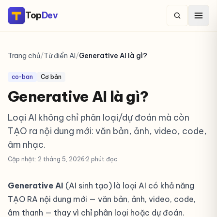
Top
Dev
Trang chủ
/
Từ điển AI
/
Generative AI là gì?
co-ban
Cơ bản
Generative AI là gì?
Loại AI không chỉ phân loại/dự đoán mà còn
TẠO ra nội dung mới: văn bản, ảnh, video, code,
âm nhạc.
Cập nhật: 2 tháng 5, 2026
·
2 phút đọc
Generative AI
(AI sinh tạo) là loại AI có khả năng
TẠO RA nội dung mới — văn bản, ảnh, video, code,
âm thanh — thay vì chỉ phân loại hoặc dự đoán.