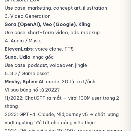
Use case: marketing, concept art, illustration
3. Video Generation
Sora (OpenAI), Veo (Google), Kling
Use case: short-form video, ads, mockup
4. Audio / Music
ElevenLabs
: voice clone, TTS
Suno, Udio
: nhạc gốc
Use case: podcast, voiceover, jingle
5. 3D / Game asset
Meshy, Spline AI
: model 3D từ text/ảnh
Vì sao bùng nổ từ 2022?
11/2022: ChatGPT ra mắt — viral 100M user trong 2
tháng
2023: GPT-4, Claude, Midjourney v5 → chất lượng
vượt ngưỡng “đủ tốt cho công việc thực”
2024-26: chi phí giảm 10-100×, model open source