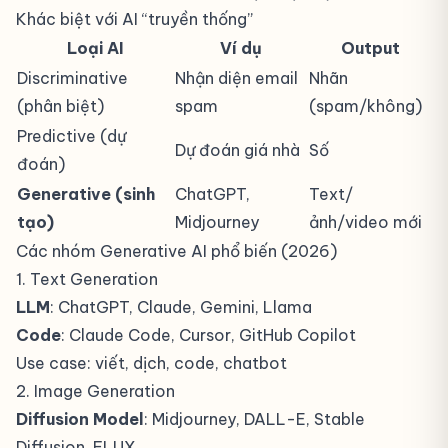
Khác biệt với AI “truyền thống”
Loại AI
Ví dụ
Output
Discriminative
Nhận diện email
Nhãn
(phân biệt)
spam
(spam/không)
Predictive (dự
Dự đoán giá nhà
Số
đoán)
Generative (sinh
ChatGPT,
Text/
tạo)
Midjourney
ảnh/video mới
Các nhóm Generative AI phổ biến (2026)
1. Text Generation
LLM
: ChatGPT, Claude, Gemini, Llama
Code
: Claude Code, Cursor, GitHub Copilot
Use case: viết, dịch, code, chatbot
2. Image Generation
Diffusion Model
: Midjourney, DALL-E, Stable
Diffusion, FLUX