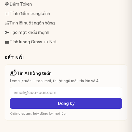
🎯
Đếm Token
📊
Tính điểm trung bình
💰
Tính lãi suất ngân hàng
🔑
Tạo mật khẩu mạnh
💼
Tính lương Gross ↔ Net
KẾT NỐI
📬
Tin AI hàng tuần
1 email/tuần — tool mới, thuật ngữ mới, tin lớn về AI.
email@cua-ban.com
Đăng ký
Không spam, hủy đăng ký mọi lúc.