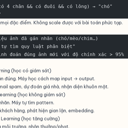
có 4 chân && có đuôi && có lông) → "chó"
"
 mọi đặc điểm. Không scale được với bài toán phức tạp.
iệu ảnh đã gán nhãn (chó/mèo/chim…)
 tự tìm quy luật phân biệt"
ình đoán đúng ảnh mới với độ chính xác > 95%
rning (học có giám sát)
hãn đúng. Máy học cách map input → output.
email spam, dự đoán giá nhà, nhận diện khuôn mặt.
Learning (học không giám sát)
nhãn. Máy tự tìm pattern.
hách hàng, phát hiện gian lận,
embedding
.
 Learning (học tăng cường)
g môi trường, nhận thưởng/phạt.