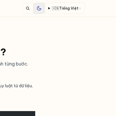
🇻🇳
Tiếng Việt
ì?
nh từng bước.
 luật từ dữ liệu,