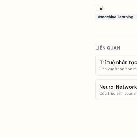
Thẻ
#machine-learning
LIÊN QUAN
Trí tuệ nhân tạo
Lĩnh vực khoa học m
lực tư duy, học tập 
Neural Network 
Cấu trúc tính toán 
kết nối, là nền tảng 