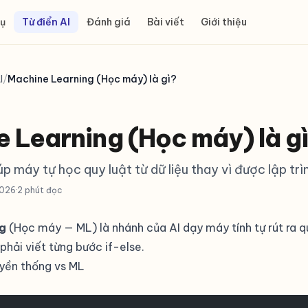
ụ
Từ điển AI
Đánh giá
Bài viết
Giới thiệu
I
/
Machine Learning (Học máy) là gì?
 Learning (Học máy) là g
p máy tự học quy luật từ dữ liệu thay vì được lập trì
2026
·
2 phút đọc
g
(Học máy — ML) là nhánh của AI dạy máy tính tự rút ra quy
phải viết từng bước if-else.
uyền thống vs ML