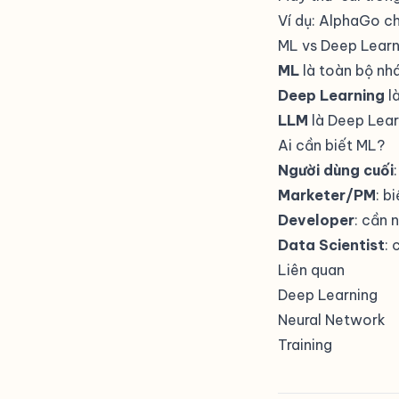
Ví dụ: AlphaGo ch
ML vs Deep Learn
ML
là toàn bộ nhá
Deep Learning
l
LLM
là Deep Lear
Ai cần biết ML?
Người dùng cuối
Marketer/PM
: b
Developer
: cần 
Data Scientist
: 
Liên quan
Deep Learning
Neural Network
Training