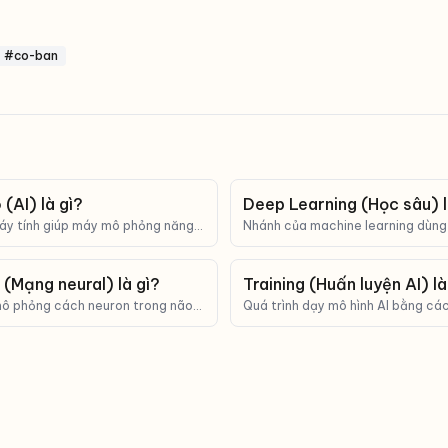
#co-ban
 (AI) là gì?
Deep Learning (Học sâu) l
áy tính giúp máy mô phỏng năng
Nhánh của machine learning dùng
và ra quyết định của con người.
lớp để học từ dữ liệu phức tạp như
bản.
(Mạng neural) là gì?
Training (Huấn luyện AI) là
mô phỏng cách neuron trong não
Quá trình dạy mô hình AI bằng c
của deep learning hiện đại.
triệu/tỷ ví dụ và điều chỉnh tham s