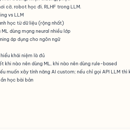
ơi cờ, robot học đi,
RLHF
trong LLM.
ing vs LLM
nh học từ dữ liệu (rộng nhất)
à ML dùng mạng neural nhiều lớp
ning áp dụng cho ngôn ngữ
: hiểu khái niệm là đủ
iết khi nào nên dùng ML, khi nào nên dùng rule-based
nếu muốn xây tính năng AI custom; nếu chỉ gọi API LLM thì
cần học bài bản