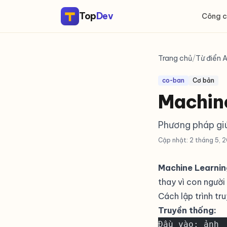
Top
Dev
Công c
Trang chủ
/
Từ điển A
co-ban
Cơ bản
Machine
Phương pháp giú
Cập nhật: 2 tháng 5, 
Machine Learnin
thay vì con người 
Cách lập trình tr
Truyền thống:
Đầu vào: ảnh