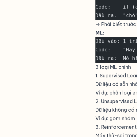
Code:    if (
Đầu ra:  "chó
→ Phải biết trước
ML:
Đầu vào: 1 tr
Code:    "Hãy
Đầu ra:  Mô h
3 loại ML chính
1. Supervised Lea
Dữ liệu có sẵn n
Ví dụ: phân loại 
2. Unsupervised 
Dữ liệu không có 
Ví dụ: gom nhóm k
3. Reinforcement
Máy thử-sai tron